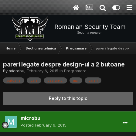
Romanian Security Team
Security research
Home
Sectiunea tehnica
Programare
pareri legate despre de
pareri legate despre design-ul a 2 butoane
By
microbu
,
February 6, 2015
in
Programare
butoane
care
design-ul
mai
pareri
Reply to this topic
microbu
Posted
February 6, 2015