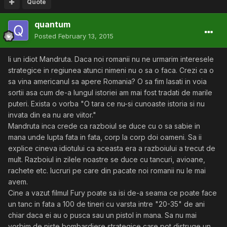
Quote
quantum
Posted
February 13, 2015
Ii un idiot Mandruta. Daca noi romanii nu ne urmarim interesele
strategice in regiunea atunci nimeni nu o sa o faca. Crezi ca o
sa vina americanul sa apere Romania? O sa fim lasati in voia
sortii asa cum de-a lungul istoriei am mai fost tradati de marile
puteri. Exista o vorba "O tara ce nu-si cunoaste istoria si nu
invata din ea nu are viitor."
Mandruta inca crede ca razboiul se duce cu o sa sabie in
mana unde lupta fata in fata, corp la corp doi oameni. Sa ii
explice cineva idiotului ca aceasta era a razboiului a trecut de
mult. Razboiul in zilele noastre se duce cu tancuri, avioane,
rachete etc. lucruri pe care din pacate noi romanii nu le mai
avem.
Cine a vazut filmul Fury poate sa isi de-a seama ce poate face
un tanc in fata a 100 de tineri cu varsta intre "20-35" de ani
chiar daca ei au o pusca sau un pistol in mana. Sa nu mai
vorbim de niste bombardiere strategice care pot distruge un