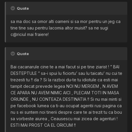
Quote
sa ma doc sa omor alti oameni si sa mor pentru un jeg ca
tine tine sau pentru lacomia altor muisit? sa ne sugi
c@riciul mai fraiere!
Quote
Bai cacanarule cine te a mai facut si pe tine ziarist ! ” BAI
DESTEPTULE ” sa-i spui lu ficiortu’ sau lu taicatu’ nu cui te
trezesti tu !! da ? Si la razboi du-te tu idiotule ca esti mai
tampit decat prevede legea NOI NU MERGEM , N AVEM
CE APARA NU AVEM NIMIC AICI , PLECAM TOTI IN MASA
ORIUNDE , NU CONTEAZA DESTINATIA !! Si nu mai minti si
pe facebook lumea ca ti-au ocupat agentii rusi pagina ca
nu s ei suntem noi tinerii despre care te ai trezit tu ca bou
sa vorbeste aiurea , Ceausescu mai zicea de agenturi !
ESTI MAI PROST CA EL ORICUM !!