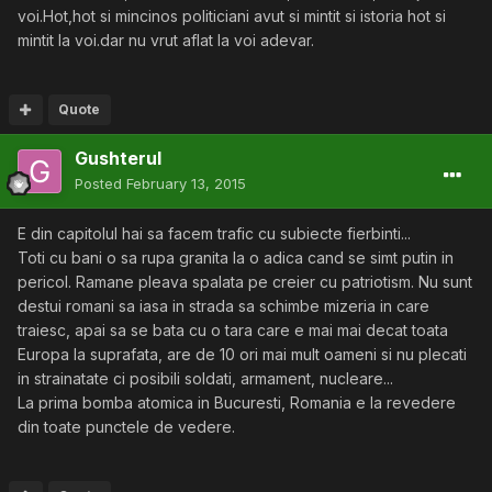
voi.Hot,hot si mincinos politiciani avut si mintit si istoria hot si
mintit la voi.dar nu vrut aflat la voi adevar.
Quote
Gushterul
Posted
February 13, 2015
E din capitolul hai sa facem trafic cu subiecte fierbinti...
Toti cu bani o sa rupa granita la o adica cand se simt putin in
pericol. Ramane pleava spalata pe creier cu patriotism. Nu sunt
destui romani sa iasa in strada sa schimbe mizeria in care
traiesc, apai sa se bata cu o tara care e mai mai decat toata
Europa la suprafata, are de 10 ori mai mult oameni si nu plecati
in strainatate ci posibili soldati, armament, nucleare...
La prima bomba atomica in Bucuresti, Romania e la revedere
din toate punctele de vedere.