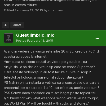
oras in cateva minute.
Edited
February 13, 2015
by quantum
Quote
Guest limbric_mic
Posted
February 13, 2015
Avand in vedere ca varsta este intre 20 si 35, cred ca 70% din
acestia au acces la internet.
Hmm daca sa zicem cautati un video pe youtube .. cu
rusi/rusia.. o sa dati de vreun tip care se crede Superman?
Oare aceste videoclipuri au fost facute cu vreun scop ?
(efectul psihologic al maselor, al subconstientului?)
PS Nah in prima instanta o veti lua ca si conspiratie dar care e
procentul, pe o scara de 1 la 10, cat efect au acele videouri ?
PSS Scuze daca consideri ca m-am bagat peste topicul tau.
// “I know not with what weapons World War III will be fought,
but World War IV will be fought with sticks and stones.”