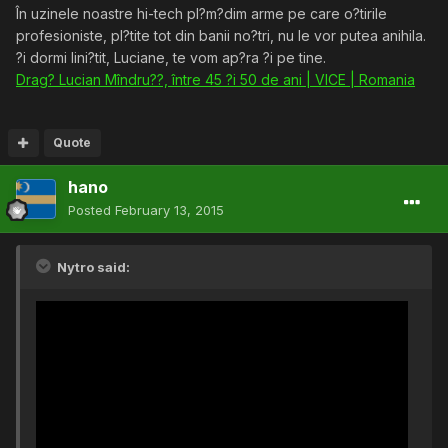
În uzinele noastre hi-tech pl?m?dim arme pe care o?tirile
profesioniste, pl?tite tot din banii no?tri, nu le vor putea anihila.
?i dormi lini?tit, Luciane, te vom ap?ra ?i pe tine.
Drag? Lucian Mîndru??, între 45 ?i 50 de ani | VICE | Romania
Quote
hano
Posted
February 13, 2015
Nytro said: