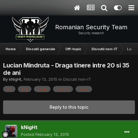
Romanian Security Team
Security research
Home
Discutii generale
Off-topic
Discutii non-IT
Lucian
Lucian Mindruta - Draga tinere intre 20 si 35
de ani
By
kNigHt
,
February 13, 2015
in
Discutii non-IT
ani
aud
draga
parerea
vreau
Reply to this topic
kNigHt
Posted
February 13, 2015