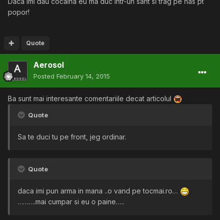
Daca imi dau cocaina eu ma duc intr-un sant si trag pe nas pt
popor!
Quote
Aerosol
Posted
February 14, 2015
Ba sunt mai interesante comentariile decat articolul
Quote
Sa te duci tu pe front, jeg ordinar.
Quote
daca imi pun arma in mana ..o vand pe tocmai.ro…
……….mai cumpar si eu o paine…..