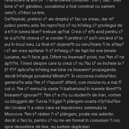
bine s? m? gândesc, socialismul a fost construit cu oameni
zelo?i, s?ritori ca tine.
De?teptule, pretinzi c? am dreptul s? fac ce vreau, dar m?
judeci pentru asta. Îmi repro?ezi c? nu în?eleg c? privilegiul de
a tr?i în lumea liber? trebuie ap?rat. Crezi c? e?ti acid pentru c?
te-a p?c?lit cineva c? ai condei ?i pretinzi c? po?i oricând s? te
pui în locul meu. La final m? dojene?ti cu neru?inare ?i te a?tep?
i s? am vreo epifanie ?i s? în?eleg c? de fapt îmi vrei binele.
Luciane, nu-?i face griji. Diferit nu înseman? prost, noi ?tim s? ne
ap?r?m. Tinerii despre care tu crezi c? nu ?tiu s? se încheie la ?
li? f?r? aplica?ie în?eleg mai bine ce înseamn? propaganda
decât în?elege jurnalistul Mîndru??. În ciocnirea civiliza?iilor,
genera?ia asta ?tie s? r?spund? diferit, cum niciuna nu a mai f?
cut-o. ?tie c? mersul la oaste ?i barbarismul în numele libert??ii
înseamn? ignoran??. ?tim c? e r?u cu studen?ii din Iran, vorbim
cu bloggerii din Turcia ?i Egipt ?i plângem soarta n?p?stui?ilor
din Ucraina ?i a celor care se împotrivesc sistemului la
Moscova. ?tim s? râdem ?i s? plângem, poate mai autentic
decât o faci tu, pentru c? nu ne-am format în comunism ?i noi,
spre deosebire de tine, nu suntem duplicitari.