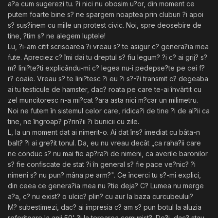
a?a cum sugerezi tu. ?i nici nu obosim u?or, din moment ce
putem foarte bine s? ne spargem noaptea prin cluburi ?i apoi
s? sus?inem cu miile un protest civic. Noi, spre deosebire de
tine, ?tim s? ne alegem luptele!
Lu, ?i-am citit scrisoarea ?i vreau s? te asigur c? genera?ia mea
fute. Apreciez c? îmi dai tu dreptul s? fiu legum? ?i c? ai grij? s?
m? lini?te?ti explicându-mi c? legea nu-i pedepse?te pe cei f?
r? coaie. Vreau s? te lini?tesc ?i eu ?i s?-?i transmit c? degeaba
ai tu testicule de hamster, dac? roata pe care te-ai învârtit cu
zel muncitoresc n-a mi?cat ?ara asta nici m?car un milimetru.
Noi ne futem în sistemul celor care, ridica?i de tine ?i de al?ii ca
tine, ne îngroap? p?rin?ii ?i bunicii cu zile.
L, la un moment dat ai nimerit-o. Ai dat îns? imediat cu bâta-n
balt? ?i ai gre?it tonul. Da, eu nu vreau decât „ca raha?ii care
ne conduc s? nu mai fie ap?ra?i de nimeni, ca averile baronilor
s? fie confiscate de stat ?i în general s? fie pace ve?nic? ?i
nimeni s? nu pun? mâna pe arm?". Ce încerci tu s?-mi explici,
din ceea ce genera?ia mea nu ?tie deja? C? Lumea nu merge
a?a, c? nu exist? o ulcic? plin? cu aur la baza curcubeului?
M? subestimezi, dac? ai impresia c? am s? pun botul la aluzia
referitoare la anii 50' ?i la teroarea comunist?. De?i, dac? stau