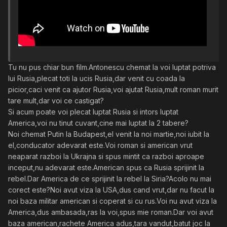
Tu nu pus chiar bun film.Antonescu chemat la voi luptat potriva
lui Rusia,plecat toti la ucis Rusia,dar venit cu coada la
picior,caci venit ca ajutor Rusia,voi ajutat Rusia,mult roman murit
tare mult,dar voi ce castigat?
Si acum poate voi plecat luptat Rusia si intors luptat
America,voi nu tinut cuvant,cine mai luptat la 2 tabere?
Noi chemat Putin la Budapest,el venit la noi martie,noi iubit la
el,conducator adevarat este.Voi roman si american vrut
neaparat razboi la Ukrajna si spus mintit ca razboi aproape
inceput,nu adevarat este.American spus ca Rusia sprijinit la
rebel.Dar America de ce sprijinit la rebel la Siria?Acolo nu mai
corect este?Noi avut viza la USA,dus cand vrut,dar nu facut la
noi baza militar american si coperat si cu rus.Voi nu avut viza la
America,dus ambasada,ras la voi,spus mie roman.Dar voi avut
baza american,rachete America adus,tara vandut,batut joc la