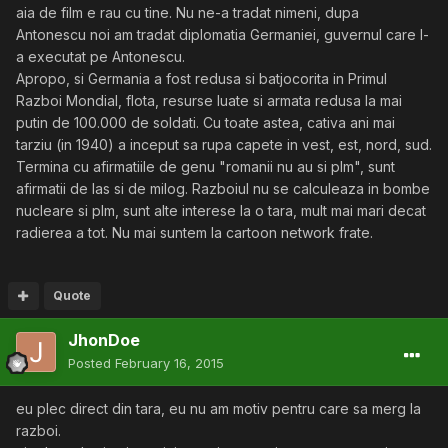
aia de film e rau cu tine. Nu ne-a tradat nimeni, dupa
Antonescu noi am tradat diplomatia Germaniei, guvernul care l-
a executat pe Antonescu.
Apropo, si Germania a fost redusa si batjocorita in Primul
Razboi Mondial, flota, resurse luate si armata redusa la mai
putin de 100.000 de soldati. Cu toate astea, cativa ani mai
tarziu (in 1940) a inceput sa rupa capete in vest, est, nord, sud.
Termina cu afirmatiile de genu "romanii nu au si plm", sunt
afirmatii de las si de milog. Razboiul nu se calculeaza in bombe
nucleare si plm, sunt alte interese la o tara, mult mai mari decat
radierea a tot. Nu mai suntem la cartoon network frate.
Quote
JhonDoe
Posted
February 16, 2015
eu plec direct din tara, eu nu am motiv pentru care sa merg la
razboi.