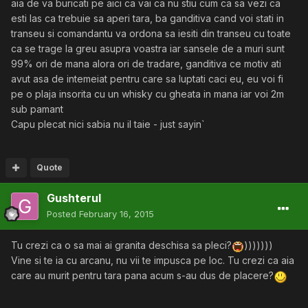
aia de va buricati pe aici ca vai ca nu stiu cum ca sa vezi ca
esti las ca trebuie sa aperi tara, ba ganditiva cand voi stati in
transeu si comandantu va ordona sa iesiti din transeu cu toate
ca se trage la greu asupra voastra iar sansele de a muri sunt
99% ori de mana alora ori de tradare, ganditiva ce motiv ati
avut asa de intemeiat pentru care sa luptati caci eu, eu voi fi
pe o plaja insorita cu un whisky cu gheata in mana iar voi 2m
sub pamant
Capu plecat nici sabia nu il taie - just sayin`
Quote
Gushterul
Posted
February 16, 2015
Tu crezi ca o sa mai ai granita deschisa sa pleci?
)))))))
Vine si te ia cu arcanu, nu vii te impusca pe loc. Tu crezi ca aia
care au murit pentru tara pana acum s-au dus de placere?