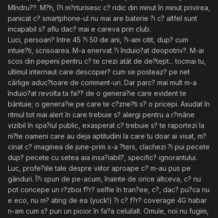
Mîndru??. M?h, î?i m?rturisesc c? ridic din minut în minut privirea,
panicat c? smartphone-ul nu mai are baterie ?i c? altfel sunt
incapabil s? aflu dac? mai e careva prin club.
Luci, persoan? între 45 ?i 50 de ani, ?i-am citit, dup? cum
intuie?ti, scrisoarea. M-a enervat ?i înduio?at deopotriv?. M-ai
scos din pepeni pentru c? te crezi atât de de?tept... tocmai tu,
ultimul internaut care descoper? cum se posteaz? pe net
cârlige aduc?toare de comment-uri. Dar parc? mai mult m-a
înduio?at revolta ta fa?? de o genera?ie care evident te
bântuie; o genera?ie pe care te c?zne?ti s? o pricepi. Asudat în
ritmul tot mai alert în care trebuie s? alergi pentru a r?mâne
vizibil în spa?iul public, exasperat c? trebuie s? te raportezi la
ni?te oameni care au deja aptitudini la care tu doar ai visat, m?
cinat c? imaginea de june-prim s-a ?ters, clachezi ?i pui pecete
dup? pecete cu setea aia insa?iabil?, specific? ignorantului.
Luc, profe?iile tale despre viitor aproape c? m-au pus pe
gânduri. Î?i spun de pe-acum, înainte de orice altceva, c? nu
pot concepe un r?zboi f?r? selfie în tran?ee, c?, dac? pu?ca nu
e eco, nu m? ating de ea (yuck!) ?i c? f?r? coverage 4G habar
n-am cum s? pun un picior în fa?a celuilalt. Omule, noi nu fugim,