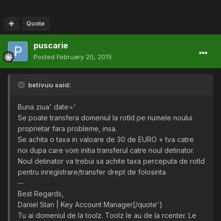
Quote
puscarie
Posted
February 20, 2015
betivuu said:
Buna ziua' date='
Se poate transfera domeniul la rotld pe numele noului
proprietar fara probleme, insa.
Se achita o taxa in valoare de 30 de EURO + tva catre
noi dupa care vom initia transferul catre noul detinator.
Noul detinator va trebui sa achite taxa perceputa de rotld
pentru inregistrare/transfer drept de folosinta.
--
Best Regards,
Daniel Stan | Key Account Manager[/quote']
Tu ai domeniul de la toolz. Toolz le au de la rcenter. Le