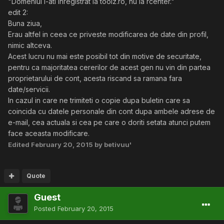
"Domeniul l-ati inregistrat la toolz.ro, nu la rcenter."
edit 2:
Buna ziua,
Erau altfel in ceea ce priveste modificarea de date din profil,
nimic altceva.
Acest lucru nu mai este posibil tot din motive de securitate,
pentru ca majoritatea cererilor de acest gen nu vin din partea
proprietarului de cont, acesta riscand sa ramana fara
date/servicii.
In cazul in care ne trimiteti o copie dupa buletin care sa
coincida cu datele personale din cont dupa ambele adrese de
e-mail, cea actuala si cea pe care o doriti setata atunci putem
face aceasta modificare.
Edited
February 20, 2015
by betivuu'
Quote
Guest
Posted
February 20, 2015