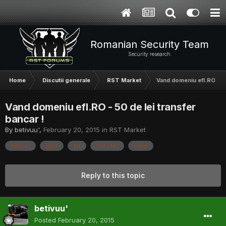
Romanian Security Team
Security research
Home
Discutii generale
RST Market
Vand domeniu efl.RO - 50
Vand domeniu efl.RO - 50 de lei transfer
bancar !
By
betivuu'
,
February 20, 2015
in
RST Market
bancar
data
lei
transfer
vand
Reply to this topic
betivuu'
Posted
February 20, 2015