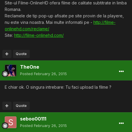
Site-ul Filme-OnlineHD ofera filme de calitate subtitrate in limba
Romana.
Reclamele de tip pop-up afisate pe site provin de la playere,
nu este vina noastra. Mai multe informatii pe -
http://filme-
onlinehd.com/reclame/
Site:
http://filme-onlinehd.com/
Quote
TheOne
Posted
February 26, 2015
E chiar ok. O singura intrebare: Tu faci upload la filme ?
Quote
seboo00111
Posted
February 26, 2015