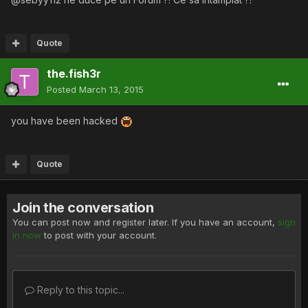
Quote
the.fish3r
Posted
March 13, 2015
you have been hacked
Quote
Join the conversation
You can post now and register later. If you have an account,
sign
in now
to post with your account.
Reply to this topic...