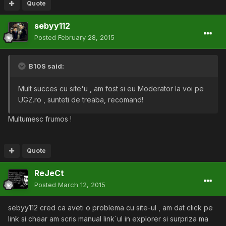
Quote
sebyy112
Posted
February 28, 2015
B10S said:
Mult succes cu site'u , am fost si eu Moderator la voi pe
UGZ.ro , sunteti de treaba, recomand!
Multumesc frumos !
Quote
ReJeCt
Posted
March 12, 2015
sebyy112 cred ca aveti o problema cu site-ul , am dat click pe
link si chear am scris manual link`ul in explorer si surpriza ma