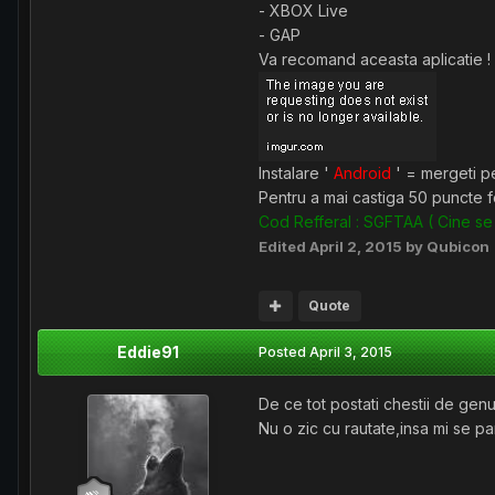
- XBOX Live
- GAP
Va recomand aceasta aplicatie !
Instalare '
Android
' = mergeti p
Pentru a mai castiga 50 puncte fo
Cod Refferal : SGFTAA ( Cine se 
Edited
April 2, 2015
by Qubicon
Quote
Eddie91
Posted
April 3, 2015
De ce tot postati chestii de genu
Nu o zic cu rautate,insa mi se par