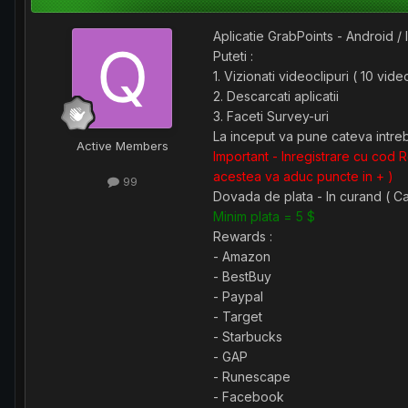
Aplicatie GrabPoints - Android /
Puteti :
1. Vizionati videoclipuri ( 10 video
2. Descarcati aplicatii
3. Faceti Survey-uri
La inceput va pune cateva intreba
Active Members
Important - Inregistrare cu cod R
acestea va aduc puncte in + )
99
Dovada de plata - In curand ( C
Minim plata = 5 $
Rewards :
- Amazon
- BestBuy
- Paypal
- Target
- Starbucks
- GAP
- Runescape
- Facebook