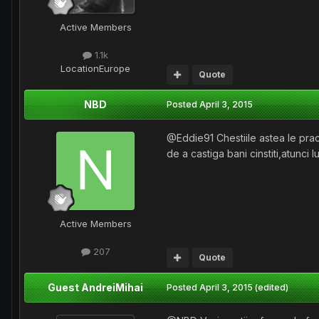
Active Members
1.1k
Location
Europe
Quote
NBD
Posted
April 3, 2015
@Eddie91 Chestiile astea le prac
de a castiga bani cinstiti,atunci 
Active Members
207
Quote
Guest AndreiMihai
Posted
April 3, 2015
(edited)