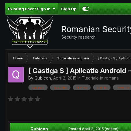
Existing user? Sign In
Sign Up
Romanian Securi
Security research
Home
Tutoriale
Tutoriale in romana
[ Castiga $ ] Aplica
[ Castiga $ ] Aplicatie Android 
By
Qubicon
,
April 2, 2015
in
Tutoriale in romana
android
aplicatie
money
points
rewards
Qubicon
Posted
April 2, 2015
(edited)