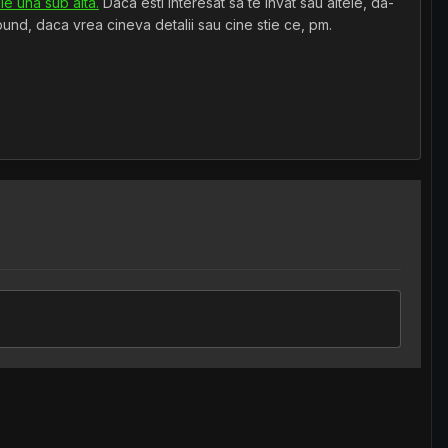
le una sub alta.
Daca esti interesat sa te invat sau altele, da-
pund, daca vrea cineva detalii sau cine stie ce, pm.