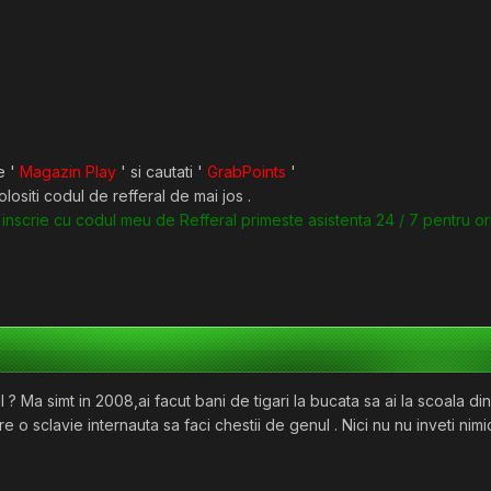
e '
Magazin Play
' si cautati '
GrabPoints
'
lositi codul de refferal de mai jos .
inscrie cu codul meu de Refferal primeste asistenta 24 / 7 pentru o
l ? Ma simt in 2008,ai facut bani de tigari la bucata sa ai la scoala d
e o sclavie internauta sa faci chestii de genul . Nici nu nu inveti nimi