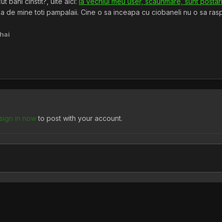
 bani cinstit?, uite aici:
la vechiul meu user, scaunmare, sunt postari
ea de mine toti pampalaii. Cine o sa inceapa cu ciobaneli nu o sa ras
hai
sign in now
to post with your account.