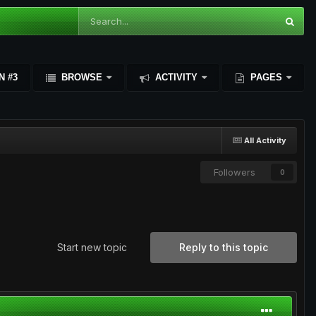
N #3
BROWSE
ACTIVITY
PAGES
All Activity
Followers
0
Start new topic
Reply to this topic