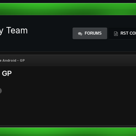
ty Team
FORUMS
RST CO
tie Android - GP
- GP