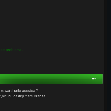
rice problema .
in reward-urile acestea ?
c,nici nu castigi mare branza.