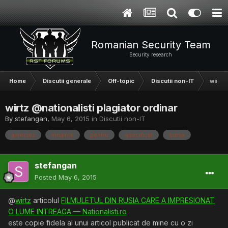
Romanian Security Team
Security research
Home
Discutii generale
Off-topic
Discutii non-IT
wirtz 
wirtz @nationalisti plagiator ordinar
By
stefangan
,
May 6, 2015
in
Discutii non-IT
apreciez
innainte
pentru
specificat
sursa
stefangan
Posted
May 6, 2015
@
wirtz
articolul
FILMULETUL DIN RUSIA CARE A IMPRESIONAT
O LUME INTREAGA — Nationalisti.ro
este copie fidela al unui articol publicat de mine cu o zi