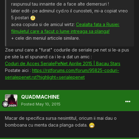
raspunsul tau innainte de a face alte demersuri !
later edit- pe adminul cyd.ro il cunosteti, mi-a copiat vreo
5 postari
acea copiata si de amicul wirtz:
Cealalta fata a Rusiei:
filmuletul care a facut o lume intreaga sa planga!
+ cele din meniul articole similare.
Zise unul care a "furat" codurile de seriale pe net si le-a pus
pe site la el spunand ca i le-a dat un amic :
Coduri de Acces SerialePeNet Aprilie 2015 | Bacau Stars
Postate aici :
https://rstforums.com/forum/95825-coduri-
serialepenet.rst?highlight=serialepenet
QUADMACHINE
Posted
May 10, 2015
Macar de specifica sursa nesimtitul, oricum ii mai dau o
bomboana cu menta daca planga odata.