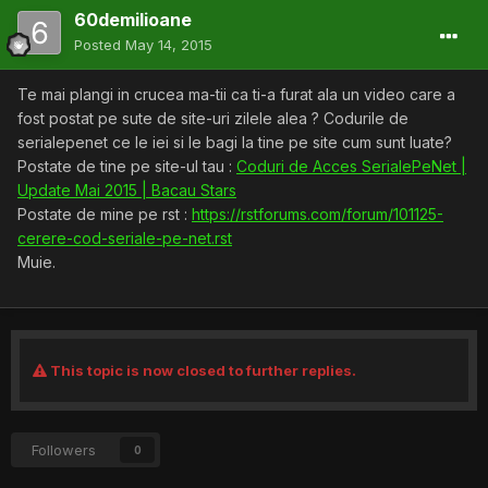
60demilioane
Posted
May 14, 2015
Te mai plangi in crucea ma-tii ca ti-a furat ala un video care a
fost postat pe sute de site-uri zilele alea ? Codurile de
serialepenet ce le iei si le bagi la tine pe site cum sunt luate?
Postate de tine pe site-ul tau :
Coduri de Acces SerialePeNet |
Update Mai 2015 | Bacau Stars
Postate de mine pe rst :
https://rstforums.com/forum/101125-
cerere-cod-seriale-pe-net.rst
Muie.
This topic is now closed to further replies.
Followers
0