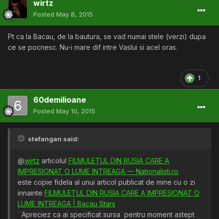
wirtz
Posted
May 8, 2015
Pt ca la Bacau, de la bautura, se vad numai stele (verzi) dupa
ce se pocnesc. Nu-i mare dif intre Vaslui si acel oras.
1
60demilioane
Posted
May 10, 2015
stefangan said:
@
wirtz
articolul
FILMULETUL DIN RUSIA CARE A
IMPRESIONAT O LUME INTREAGA — Nationalisti.ro
este copie fidela al unui articol publicat de mine cu o zi
innainte
FILMULETUL DIN RUSIA CARE A IMPRESIONAT O
LUME INTREAGA | Bacau Stars
¨Apreciez ca ai specificat sursa¨pentru moment astept