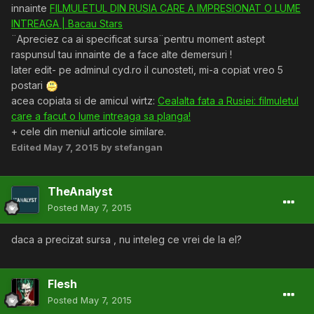
innainte
FILMULETUL DIN RUSIA CARE A IMPRESIONAT O LUME
INTREAGA | Bacau Stars
¨Apreciez ca ai specificat sursa¨pentru moment astept
raspunsul tau innainte de a face alte demersuri !
later edit- pe adminul cyd.ro il cunosteti, mi-a copiat vreo 5
postari
acea copiata si de amicul wirtz:
Cealalta fata a Rusiei: filmuletul
care a facut o lume intreaga sa planga!
+ cele din meniul articole similare.
Edited
May 7, 2015
by stefangan
TheAnalyst
Posted
May 7, 2015
daca a precizat sursa , nu inteleg ce vrei de la el?
Flesh
Posted
May 7, 2015