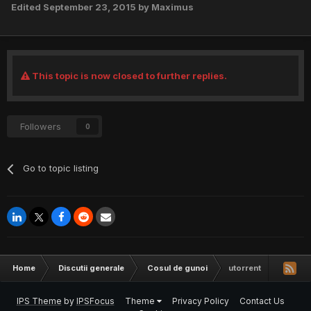
Edited
September 23, 2015
by Maximus
This topic is now closed to further replies.
Followers
0
Go to topic listing
Home
Discutii generale
Cosul de gunoi
utorrent
IPS Theme
by
IPSFocus
Theme
Privacy Policy
Contact Us