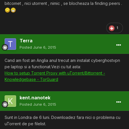
bitcomet , nici utorrent , nimic , se blocheaza la finding peers .
1
Terra
Posted
June 6, 2015
Cand am fost an Anglia anul trecut am instalat cyberghostvpn
pe laptop si a functionat.Vezi cu tut asta:
How to setup Torrent Proxy with uTorrent/Bittorrent -
Knowledgebase - TorGuard
kent.nanotek
Posted
June 6, 2015
Sunt in Londra de 6 luni. Downloadez fara nici o problema cu
uTorrent de pe filelist.