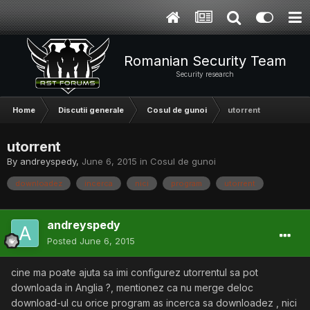
Romanian Security Team
Security research
Home
Discutii generale
Cosul de gunoi
utorrent
utorrent
By
andreyspedy
,
June 6, 2015
in
Cosul de gunoi
downloadez
incerca
nici
program
utorrent
andreyspedy
Posted
June 6, 2015
cine ma poate ajuta sa imi configurez utorrentul sa pot
downloada in Anglia ?, mentionez ca nu merge deloc
download-ul cu orice program as incerca sa downloadez , nici