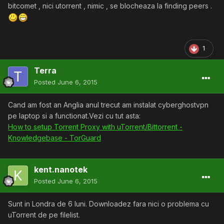
bitcomet , nici utorrent , nimic , se blocheaza la finding peers .
1
Terra
Posted
June 6, 2015
Cand am fost an Anglia anul trecut am instalat cyberghostvpn
pe laptop si a functionat.Vezi cu tut asta:
How to setup Torrent Proxy with uTorrent/Bittorrent -
Knowledgebase - TorGuard
kent.nanotek
Posted
June 6, 2015
Sunt in Londra de 6 luni. Downloadez fara nici o problema cu
uTorrent de pe filelist.