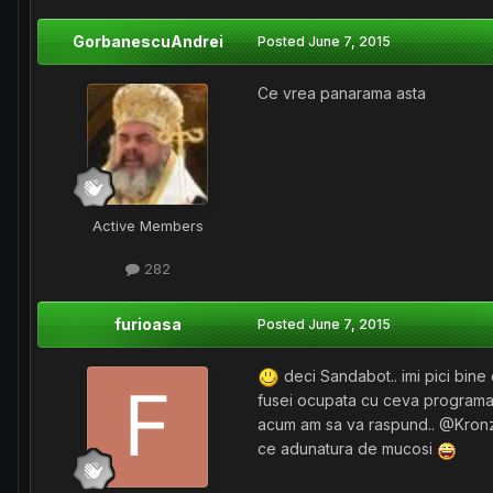
GorbanescuAndrei
Posted
June 7, 2015
Ce vrea panarama asta
Active Members
282
furioasa
Posted
June 7, 2015
deci Sandabot.. imi pici bin
fusei ocupata cu ceva programa
acum am sa va raspund.. @Kronz
ce adunatura de mucosi