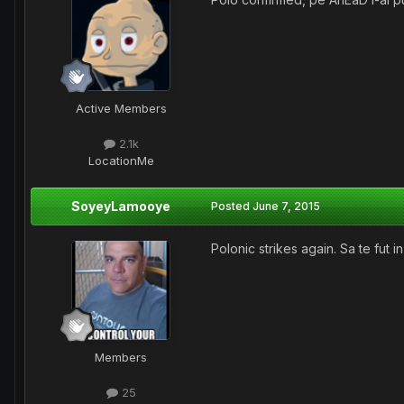
Active Members
2.1k
Location
Me
SoyeyLamooye
Posted
June 7, 2015
Polonic strikes again. Sa te fut i
Members
25