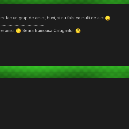
i fac un grup de amici, buni, si nu falsi ca multi de aici
....................................................
tre amici
Seara frumoasa Calugarilor