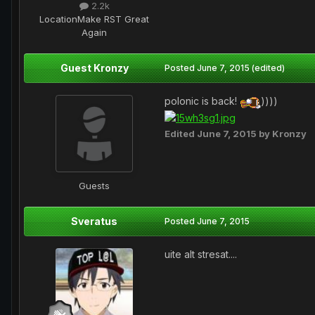
2.2k
Location
Make RST Great
Again
Guest Kronzy
Posted
June 7, 2015
(edited)
polonic is back!
))))
Edited
June 7, 2015
by Kronzy
Guests
Sveratus
Posted
June 7, 2015
uite alt stresat....