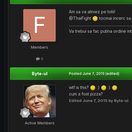
Am sa va aliniez pe totii!
@ThaiFight
tocmai incerc sa-m
.......................................................................
Va trebui sa fac putina ordine in
Members
6
Byte-ul
Posted
June 7, 2015
(edited)
wtf is this?
:)
:)
cum a fost pizza?
Edited
June 7, 2015
by Byte-ul
Active Members