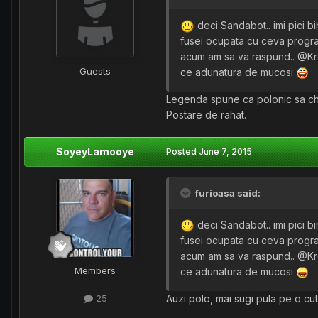
deci Sandabot.. imi pici 
fusei ocupata cu ceva progra
acum am sa va raspund.. @Kr
Guests
ce adunatura de mucosi
Legenda spune ca polonic sa chinu
Postare de rahat.
SoyeyLamooye
Posted
June 7, 2015
furioasa said:
deci Sandabot.. imi pici 
fusei ocupata cu ceva progra
acum am sa va raspund.. @Kr
Members
ce adunatura de mucosi
25
Auzi polo, mai sugi pula pe o cu