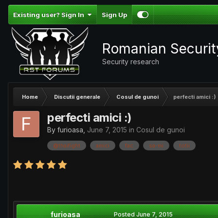
Existing user? Sign In
Sign Up
Romanian Securi
Security research
Home
Discutii generale
Cosul de gunoi
perfecti amici :)
perfecti amici :)
By
furioasa
,
June 7, 2015
in
Cosul de gunoi
@thaifight
amici
fac
sa-mi
totii
furioasa
Posted
June 7, 2015