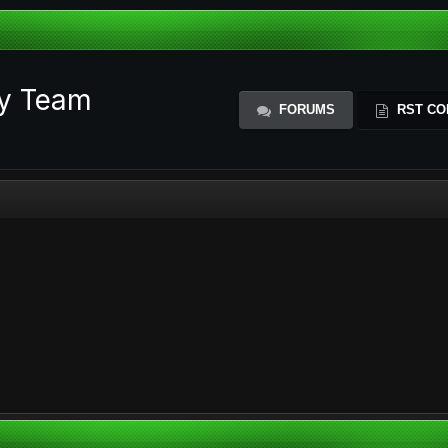
ty Team
FORUMS
RST CO