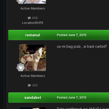
Active Members
458
Location
ROPE
romanul
Posted
June 7, 2015
sa-mi bag pula , ai baut carbid?
Active Members
305
sandabot
Posted
June 7, 2015
Polo confirmed, pe AhEaD l-ai p