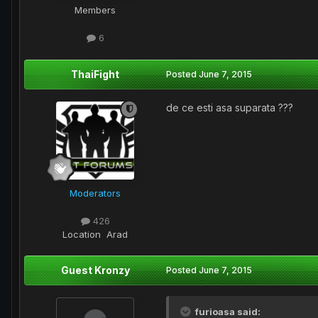
Members
6
ThaiFight
Posted
June 7, 2015
de ce esti asa suparata ???
Moderators
426
Location
Arad
Guest Kronzy
Posted
June 7, 2015
furioasa said: