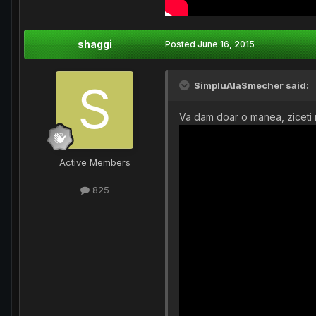
shaggi
Posted
June 16, 2015
SimpluAlaSmecher said:
Va dam doar o manea, ziceti 
Active Members
825