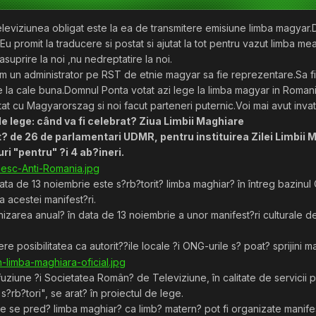
 televiziunea obligat este la ea de transmitere emisiune limba magyar
u promit la traducere si postat si ajutat la tot pentru vazut limba mea
asuprire la noi ,nu nedreptatire la noi.
im un administrator pe RST de etnie magyar sa fie reprezentare.Sa fi
e la cale buna.Domnul Ponta votat azi lege la limba magyar in Roman
tat cu Magyarorszag si noi facut parteneri puternic.Voi mai avut invatat
e lege: când va fi celebrat? Ziua Limbii Maghiare
t? de 26 de parlamentari UDMR, pentru instituirea Zilei Limbii M
ri "pentru" ?i 4 ab?ineri.
data de 13 noiembrie este s?rb?torit? limba maghiar? în întreg bazinul
a acestei manifest?ri.
zarea anual? în data de 13 noiembrie a unor manifest?ri culturale ded
posibilitatea ca autorit??ile locale ?i ONG-urile s? poat? sprijini man
iune ?i Societatea Român? de Televiziune, în calitate de servicii pu
s?rb?tori", se arat? în proiectul de lege.
care se pred? limba maghiar? ca limb? matern? pot fi organizate manife