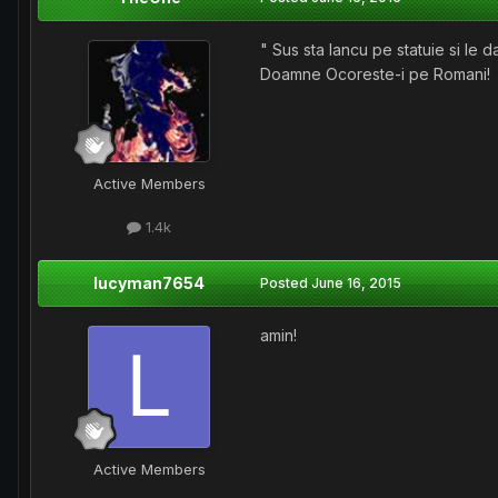
" Sus sta Iancu pe statuie si le d
Doamne Ocoreste-i pe Romani!
Active Members
1.4k
lucyman7654
Posted
June 16, 2015
amin!
Active Members