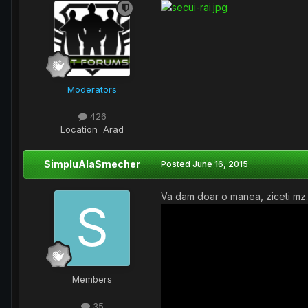
Moderators
426
Location
Arad
SimpluAlaSmecher
Posted
June 16, 2015
Va dam doar o manea, ziceti mz.
Members
35