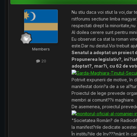
Nu stiu daca voi stiut la voi,dar
rstforums sectiune limba magyar.E
respectati drept la minoritate,nu 
Al doilea cerere sunt pentru min
Eu observat ca stat la roman vin
este.Dar nu destul.Voi trebuit aju
Members
Senatul a adoptat un proiect d
Propunerea legislativ?, ini?ia
20
adoptat?, mar?i, cu 62 de votu
Potrivit expunerii de motive, în 
manifestat dorin?a de a se al?tur
Proiectul de lege prevede organi
membri ai comunit??ii maghiare.
De asemenea, proiectul prevedere 
"Societatea Român? de Radiodifuz
la manifest?rile dedicate acestei 
În institu?iile de înv???mânt în 