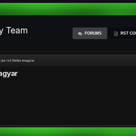
ty Team
FORUMS
RST CO
 pe rst limba magyar
magyar