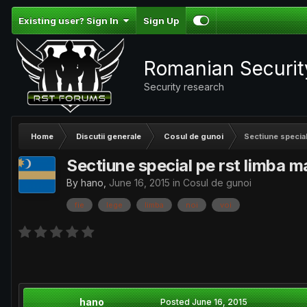
Existing user? Sign In
Sign Up
Romanian Securi
Security research
Home
Discutii generale
Cosul de gunoi
Sectiune special
Sectiune special pe rst limba 
By
hano
,
June 16, 2015
in
Cosul de gunoi
fie
lege
limba
noi
voi
hano
Posted
June 16, 2015