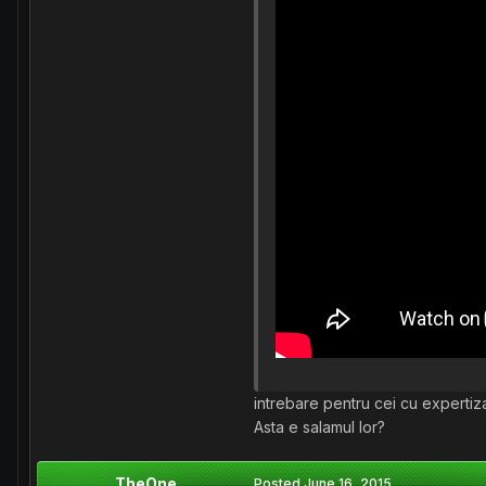
intrebare pentru cei cu experti
Asta e salamul lor?
TheOne
Posted
June 16, 2015