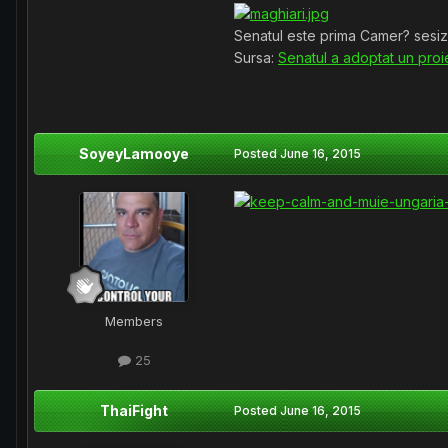
Senatul este prima Camer? sesiza
Sursa:
Senatul a adoptat un proi
SoyeyLamooye
Posted
June 16, 2015
Members
25
ThaiFight
Posted
June 16, 2015