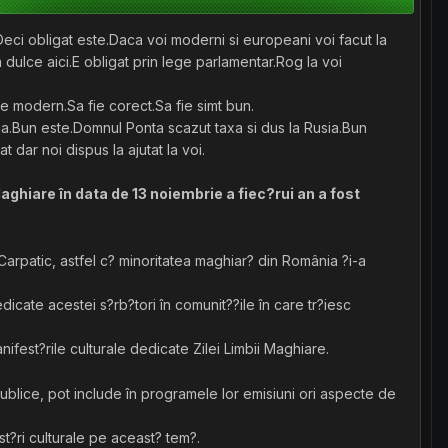
.Deci
obligat
este.Daca voi moderni si europeani voi facut la
 dulce aici.E obligat prin lege parlamentar.Rog la voi
e modern.Sa fie corect.Sa fie simt bun.
ia.Bun este.Domnul Ponta scazut taxa si dus la Rusia.Bun
 dar noi dispus la ajutat la voi.
aghiare în data de 13 noiembrie a fiec?rui an a fost
 Carpatic, astfel c? minoritatea maghiar? din România ?i-a
icate acestei s?rb?tori în comunit??ile în care tr?iesc
ifest?rile culturale dedicate Zilei Limbii Maghiare.
blice, pot include în programele lor emisiuni ori aspecte de
st?ri culturale pe aceast? tem?.