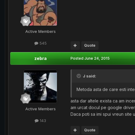
Active Members
545
Quote
zebra
Posted
June 24, 2015
J said:
Metoda asta de care esti inte
asta dar altele exista ca am incer
am urcat docul pe google driver 
Active Members
Daca poti sa imi spui vreun sit
143
Quote