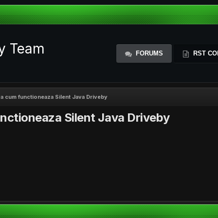
ty Team
FORUMS
RST CO
va cum functioneaza Silent Java Driveby
unctioneaza Silent Java Driveby