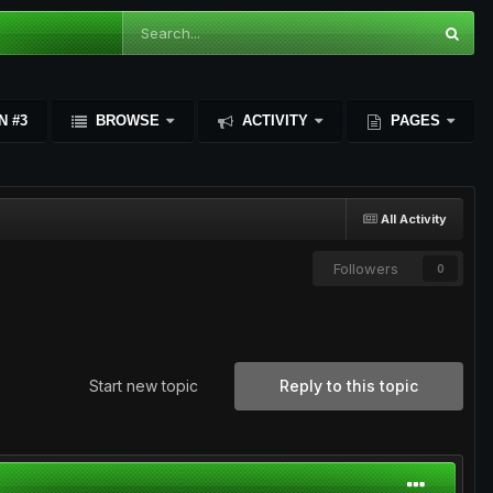
N #3
BROWSE
ACTIVITY
PAGES
All Activity
Followers
0
Start new topic
Reply to this topic