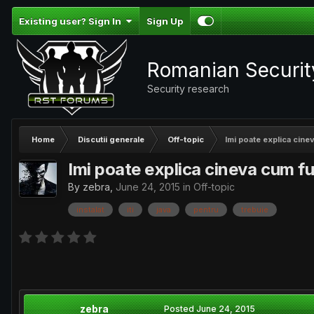
Existing user? Sign In
Sign Up
Romanian Securi
Security research
Home
Discutii generale
Off-topic
Imi poate explica cine
Imi poate explica cineva cum f
By
zebra
,
June 24, 2015
in
Off-topic
instalat
iti
java
pentru
trebuie
zebra
Posted
June 24, 2015