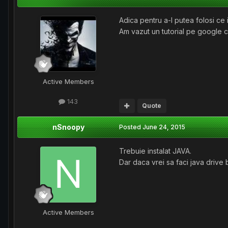
Adica pentru a-l putea folosi ce 
Am vazut un tutorial pe google c
Active Members
143
Quote
nSnoopy
Posted
June 24, 2015
Trebuie instalat JAVA.
Dar daca vrei sa faci java drive
Active Members