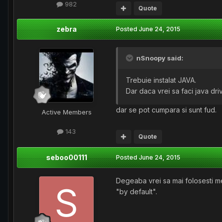
982
Quote
zebra
Posted
June 24, 2015
nSnoopy said:
Trebuie instalat JAVA.
Dar daca vrei sa faci java dr
dar se pot cumpara si sunt fud.
Active Members
143
Quote
seboo00111
Posted
June 24, 2015
Degeaba vrei sa mai folosesti met
"by default".