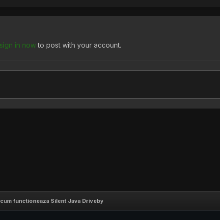
sign in now
to post with your account.
 cum functioneaza Silent Java Driveby