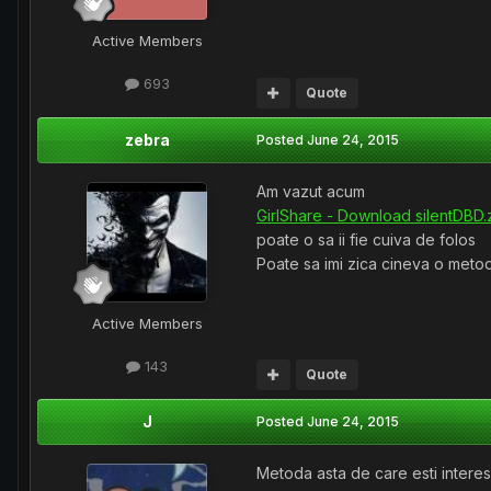
Active Members
693
Quote
zebra
Posted
June 24, 2015
Am vazut acum
GirlShare - Download silentDBD.
poate o sa ii fie cuiva de folos
Poate sa imi zica cineva o metod
Active Members
143
Quote
J
Posted
June 24, 2015
Metoda asta de care esti interesa