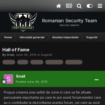
Romanian Security Team
Security research
Home
Informatii generale
Anunturi importante
Sugestii
Hall of Fame
By
Snail
,
June 26, 2015
in
Sugestii
astfel
care
forum
persoane
respecte
Snail
Posted
June 26, 2015
Propun crearea unei astfel de zone in care sa fie afisate
persoanele importante pe care le are acest forum:membri care
au o contributie la dezvoltarea acestui forum, cei care au avut