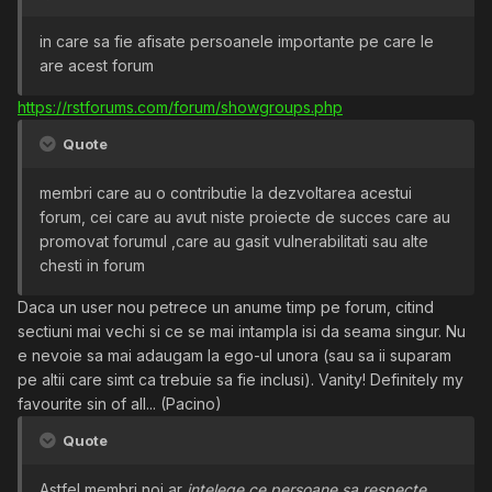
in care sa fie afisate persoanele importante pe care le
are acest forum
https://rstforums.com/forum/showgroups.php
Quote
membri care au o contributie la dezvoltarea acestui
forum, cei care au avut niste proiecte de succes care au
promovat forumul ,care au gasit vulnerabilitati sau alte
chesti in forum
Daca un user nou petrece un anume timp pe forum, citind
sectiuni mai vechi si ce se mai intampla isi da seama singur. Nu
e nevoie sa mai adaugam la ego-ul unora (sau sa ii suparam
pe altii care simt ca trebuie sa fie inclusi). Vanity! Definitely my
favourite sin of all... (Pacino)
Quote
Astfel membri noi ar
intelege ce persoane sa respecte
...