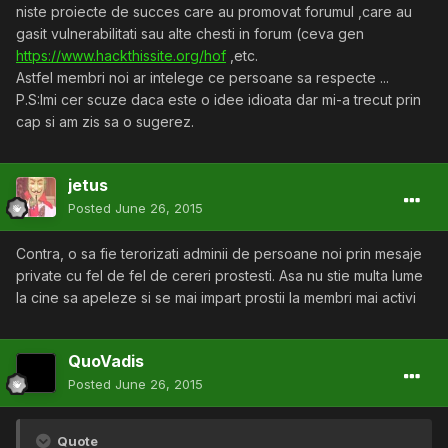
niste proiecte de succes care au promovat forumul ,care au
gasit vulnerabilitati sau alte chesti in forum (ceva gen
https://www.hackthissite.org/hof
,etc.
Astfel membri noi ar intelege ce persoane sa respecte ...
P.S:Imi cer scuze daca este o idee idioata dar mi-a trecut prin
cap si am zis sa o sugerez.
jetus
Posted
June 26, 2015
Contra, o sa fie terorizati adminii de persoane noi prin mesaje
private cu fel de fel de cereri prostesti. Asa nu stie multa lume
la cine sa apeleze si se mai impart prostii la membri mai activi
QuoVadis
Posted
June 26, 2015
Quote