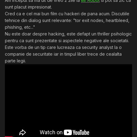
Am inceput sa ma uit de vreo 2 zile la
Mr Robot
si pot sa zic ca
sunt placut impresionat.
Cred ca e cel mai bun film cu hackeri de pana acum. Discutiile
tehnice din dialog sunt relevante: "tor exit nodes, heartbleed,
phishing, etc..."
Nu este doar despre hacking, este defapt un thriller psihologic
pentru ca sunt prezentate si aspectele negative ale societatii.
Este vorba de un tip care lucreaza ca security analyst la o
companie de securitate iar in timpul liber trece de cealalta
parte legii.