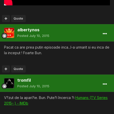
Quote
albertynos
Posted
July 10, 2015
Pacat ca are prea putin episoade inca...l-a urmarit si eu inca de
la inceput ! Foarte Bun.
Quote
tromfil
Posted
July 10, 2015
V?zut de la apari?ie. Bun. Pute?i încerca ?i
Humans (TV Series
2015– ) - IMDb