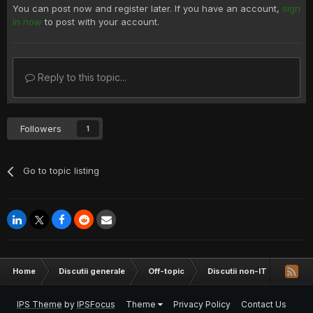
You can post now and register later. If you have an account,
sign
in now
to post with your account.
Reply to this topic...
Followers
1
Go to topic listing
Home
Discutii generale
Off-topic
Discutii non-IT
Recom
IPS Theme
by
IPSFocus
Theme
Privacy Policy
Contact Us