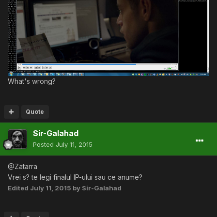
What's wrong?
Quote
Sir-Galahad
Posted
July 11, 2015
@Zatarra
Vrei s? te legi finalul IP-ului sau ce anume?
Edited
July 11, 2015
by Sir-Galahad