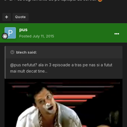
Quote
pus
Posted
July 11, 2015
blech said:
@pus nefutut? ala in 3 episoade a tras pe nas si a futut
mai mult decat tine...