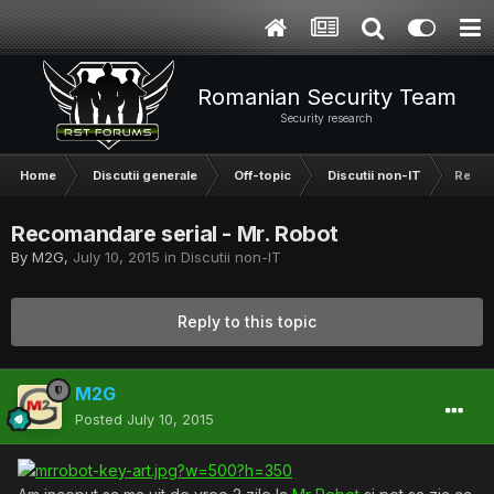
Romanian Security Team
Security research
Home
Discutii generale
Off-topic
Discutii non-IT
Recom
Recomandare serial - Mr. Robot
By
M2G
,
July 10, 2015
in
Discutii non-IT
Reply to this topic
M2G
Posted
July 10, 2015