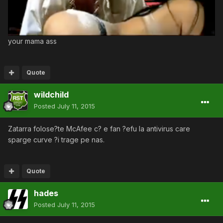
your mama ass
Quote
wildchild
Posted
July 11, 2015
Zatarra folose?te McAfee c? e fan ?efu la antivirus care
sparge curve ?i trage pe nas.
Quote
hades
Posted
July 11, 2015