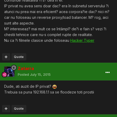
confunde realitatea ?i s? dea în el.
IP privat nu avea sens doar dac? era în subnetul serverului ?i
atunci nu prea mai era eficient? acea corpora?ie dac? nici m?
car nu foloseau un reverse proxy/load balancer. M? rog, aici
sunt alte aspecte.
M? intereseaz? mai mult ce se întâmpl? de?i e fain s? vezi ?i
chestii tehnice care nu-s complet rupte de realitate.
Nu ca ?i filmele clasice unde foloseau
Hacker Typer
Quote
Zatarra
Posted
July 15, 2015
Dude, ati auzit de IP privat?
Trebuia sa puna 192.168.1.1 sa se floodeze toti prostii
Quote