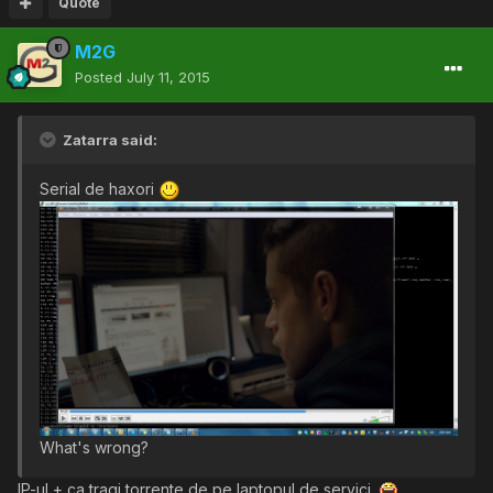
Quote
M2G
Posted
July 11, 2015
Zatarra said:
Serial de haxori
What's wrong?
IP-ul + ca tragi torrente de pe laptopul de servici.