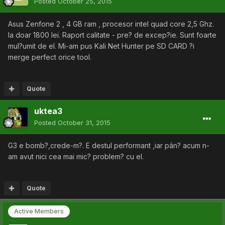
Posted
October 25, 2015
Asus Zenfone 2 , 4 GB ram , procesor intel quad core 2,5 Ghz.
la doar 1800 lei. Raport calitate - pre? de excep?ie. Sunt foarte
mul?umit de el. Mi-am pus Kali Net Hunter pe SD CARD ?i
merge perfect orice tool.
Quote
uktea3
Posted
October 31, 2015
G3 e bomb?,crede-m?. E destul performant ,iar pân? acum n-
am avut nici cea mai mic? problem? cu el.
Quote
Active Members