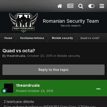
Romanian Security Team
Security research
Home
Sectiunea tehnica
Mobile security
Quad vs octa?
Quad vs octa?
By
theandruala
,
October 23, 2015
in
Mobile security
Reply to this topic
theandruala
Posted
October 23, 2015
2 telefoane diferite
Care ar fi mai bun?cel cu MTK6752 Octa Core, 1.7GHz sau