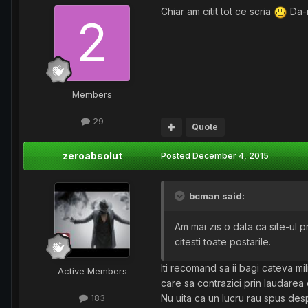
Chiar am citit tot ce scria
Da-m
Members
29
Quote
zeroabsolut
Posted
December 4, 2015
bcman said:
Am mai zis o data ca site-ul pr
citesti toate postarile.
Iti recomand sa ii bagi cateva mi
Active Members
care sa contrazici prin laudarea c
Nu uita ca un lucru rau spus des
183