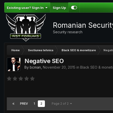
Existing user? Sign In
Sign Up
Romanian Securi
Security research
Home
Sectiunea tehnica
Black SEO & monetizare
Negat
Negative SEO
By
bcman
,
November 20, 2015
in
Black SEO & monet
PREV
1
2
Page 2 of 2