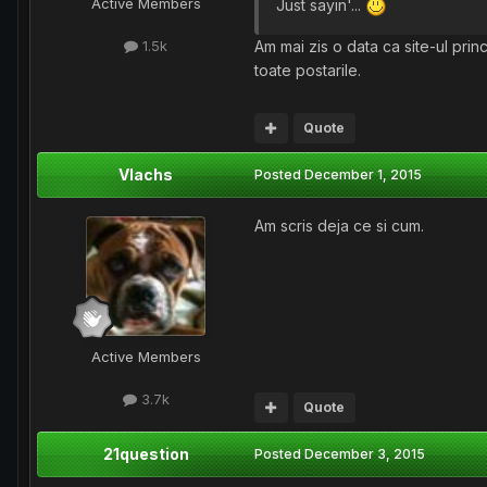
Active Members
Just sayin'...
1.5k
Am mai zis o data ca site-ul princ
toate postarile.
Quote
Vlachs
Posted
December 1, 2015
Am scris deja ce si cum.
Active Members
3.7k
Quote
21question
Posted
December 3, 2015