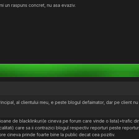
i un raspuns concret, nu asa evaziv.
incipal, al clientului meu, e peste blogul defaimator, dar pe client nu
lioane de blacklinkuri(e cineva pe forum care vinde o lista)+trafic di
alitati) care sa ii contrazici blogul respectiv reporturi peste reporturi
pre cineva prinde foarte bine la public decat cea pozitiv.