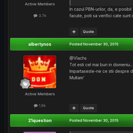
Active Members
In cazul PBN-urilor, da, e posibi
facute, poti sa verifici cate sunt
3.7k
Quote
albertynos
Posted
November 30, 2015
@Vlachs
Tot esti cel mai bun in domeniu...
Impartaseste-ne ce stii despre do
Multam'
Active Members
1.6k
Quote
21question
Posted
November 30, 2015