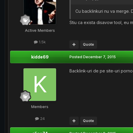
Cu backlinkuri nu va merge. D
Stiu ca exista disavow tool, eu m
Active Members
1.5k
Quote
kidde69
Posted
December 7, 2015
Backlink-uri de pe site-uri porno
Members
24
Quote