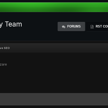
ty Team
FORUMS
RST CO
ive SEO
izare