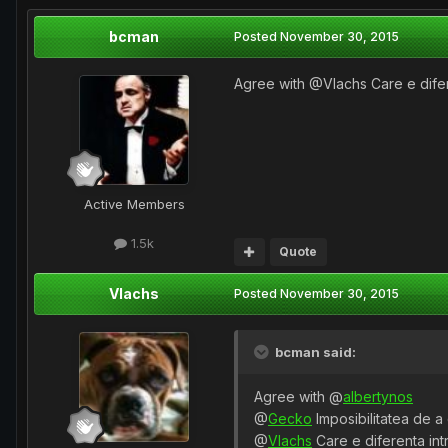
bcman
Posted
November 30, 2015
Agree with @Vlachs Care e difere
Active Members
1.5k
Quote
Vlachs
Posted
November 30, 2015
bcman said:
Agree with @
albertynos
@
Gecko
Imposibilitatea de a 
@
Vlachs
Care e diferenta int