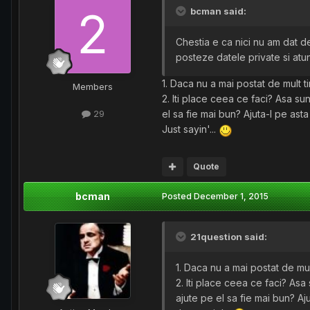
bcman said:
Chestia e ca nici nu am dat de
posteze datele private si atu
1. Daca nu a mai postat de mult ti
Members
2. Iti place ceea ce faci? Asa sun
el sa fie mai bun? Ajuta-l pe asta 
29
Just sayin'...
Quote
bcman
Posted
December 1, 2015
21question said:
1. Daca nu a mai postat de mult
2. Iti place ceea ce faci? Asa 
ajute pe el sa fie mai bun? Ajut