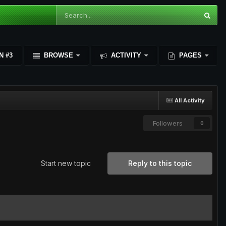
N #3
BROWSE
ACTIVITY
PAGES
All Activity
Followers
0
Start new topic
Reply to this topic