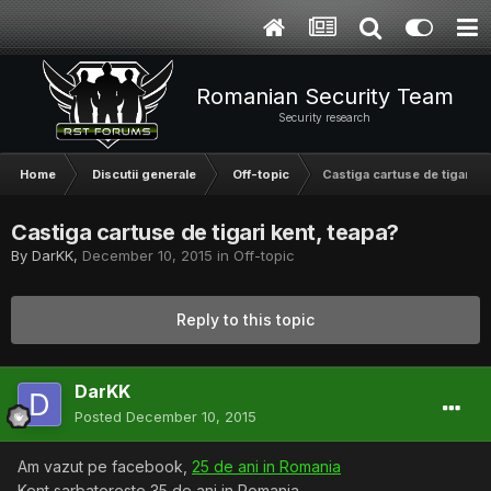
Romanian Security Team
Security research
Home
Discutii generale
Off-topic
Castiga cartuse de tigari ke
Castiga cartuse de tigari kent, teapa?
By
DarKK
,
December 10, 2015
in
Off-topic
Reply to this topic
DarKK
Posted
December 10, 2015
Am vazut pe facebook,
25 de ani in Romania
Kent sarbatoreste 35 de ani in Romania