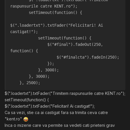
raspunsurile catre KENT.ro");
        setTimeout(function() {
$(".loadertxt").txtFader("Felicitari! Ai 
castigat!");
            setTimeout(function() {
                $("#final").fadeOut(250, 
function() {
                    $("#finalcta").fadeIn(250);
                });
            }, 3000);
        }, 3000);
    }, 2500);
$(".loadertxt").txtFader("Trimitem raspunsurile catre KENT.ro");
setTimeout(function() {
$(".loadertxt").txtFader("Felicitari! Ai castigat!");
Ca sa vezi, stie ca ai castigat fara sa trimita ceva catre
"kent.ro"
Inca o mizerie care va permite sa vedeti cati prieteni grav