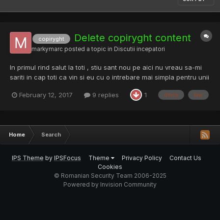
Delete copiryght content
copiryght
markymarc
posted a topic in
Discutii incepatori
In primul rind salut la toti , stiu sant nou pe aici nu vreau sa-mi
sariti in cap toti ca vin si eu cu o intrebare mai simpla pentru unii
, complicata pentru altii Niste fete cochete , foste colege de
February 12, 2017
9 replies
1
dmca
law
clasa de fapt mau rugat sa le ajut sa stearga pozele si video de
pe saituri ge...
Home
Search
IPS Theme
by
IPSFocus
Theme
Privacy Policy
Contact Us
Cookies
© Romanian Security Team 2006-2025
Powered by Invision Community