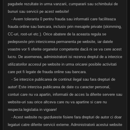
pagubele rezultate in urma vanzarii, cumpararii sau schimbului de
bunuri sau servicii pe acest website!
- Avem toleranta 0 pentru frauda sau informatii care faciliteaza
frauda online sau bancara, inclusiv prin mesajele private (skimming,
CC-uri, root-uri etc.). Orice abatere de la aceasta regula se
pedepseste prin interzicerea permanenta pe website, iar datele
voastre vor fi oferite organelor competente dacă ni se va cere acest
lucru. De asemenea, administratorii isi rezerva dreptul de a interzice
utilizatorilor accesul pe website in urma oricarei posibile activitati
care pot fi legate de frauda online sau bancara.
- Se interzice publicarea de continut ilegal sau fara drepturi de
autor! Este interzisa publicarea de date cu caracter personal,
conturi care nu va apartin, informatii de acces la diferite servere sau
website-uri sau orice altceva care nu va apartine si care nu
respecta legislatia in vigoare!
- Acest website nu gazduieste fisiere fara drepturi de autor ci doar
legaturi catre diferite servicii externe. Administratorii acestui website