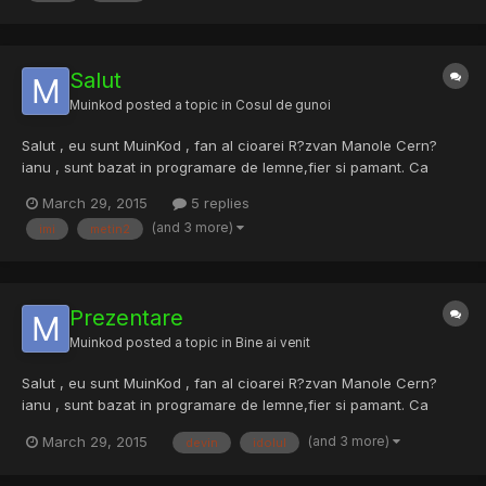
Salut
Muinkod
posted a topic in
Cosul de gunoi
Salut , eu sunt MuinKod , fan al cioarei R?zvan Manole Cern?
ianu , sunt bazat in programare de lemne,fier si pamant. Ca
ocupatie,cersetor la metrou. Imi admir idolul meu, Tinkode ,
March 29, 2015
5 replies
daca el ar murii , m-as sinucide cu siguranta. Vreau sa devin
(and 3 more)
imi
metin2
hacer,sa sparg netul de la spatarul scaunului, sa am un...
Prezentare
Muinkod
posted a topic in
Bine ai venit
Salut , eu sunt MuinKod , fan al cioarei R?zvan Manole Cern?
ianu , sunt bazat in programare de lemne,fier si pamant. Ca
ocupatie,cersetor la metrou. Imi admir idolul meu, Tinkode ,
(and 3 more)
March 29, 2015
devin
idolul
daca el ar murii , m-as sinucide cu siguranta. Vreau sa devin
hacer,sa sparg netul de la spatarul scaunului, sa am un...