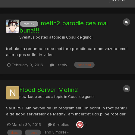
metin2 parodie cea mai
metin2
buna!!!
Sveratus
posted a topic in
Cosul de gunoi
trebuie sa recunoc e cea mai tare parodie care am vazuto omul
asta a pus suflet in video
February 9, 2016
1 reply
smardoi
Flood Server Metin2
new_kode
posted a topic in
Cosul de gunoi
Salut RST Am nevoie de un program sau un script in root pentru
a da flood serverelor de Metin2, am incercat udp.pl pe root dar
nimic nu am reusit. Va rog fara glume sau mistouri, daca ma
March 30, 2015
9 replies
1
puteti ajuta bine daca nu nu, nu vreau comentarii inutile
(and 3 more)
daca
flood