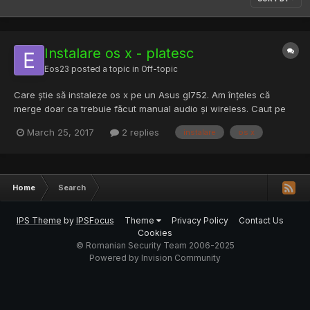
Instalare os x - platesc
Eos23
posted a topic in
Off-topic
Care știe să instaleze os x pe un Asus gl752. Am înțeles că
merge doar ca trebuie făcut manual audio și wireless. Caut pe
cineva din București. Aștept propuneri.
March 25, 2017
2 replies
instalare
os x
Home
Search
IPS Theme
by
IPSFocus
Theme
Privacy Policy
Contact Us
Cookies
© Romanian Security Team 2006-2025
Powered by Invision Community