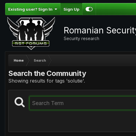
Existing user? Sign In
Sign Up
Romanian Securi
Security research
Home
Search
Search the Community
Showing results for tags 'solutie'.