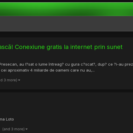
scă! Conexiune gratis la internet prin sunet
an Presecan, au l?sat o lume întreag? cu gura c?scat?, dup? ce ?i-au pre
e cei aproximativ 4 miliarde de oameni care nu au,...
nd 3 more)
ima Loto
(and 3 more)