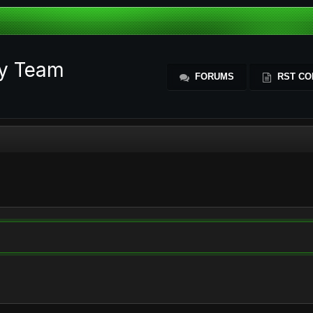
ty Team
FORUMS
RST CO