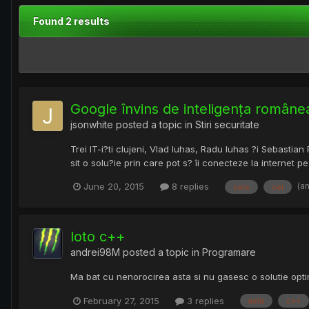
Found 2 results
Google învins de inteligența românea
jsonwhite
posted a topic in
Stiri securitate
Trei IT-i?ti clujeni, Vlad Iuhas, Radu Iuhas ?i Sebasti
sit o solu?ie prin care pot s? îi conecteze la internet p
(a
June 20, 2015
8 replies
care
cei
loto c++
andrei98M
posted a topic in
Programare
Ma bat cu nenorocirea asta si nu gasesc o solutie opt
February 27, 2015
3 replies
asta
c++