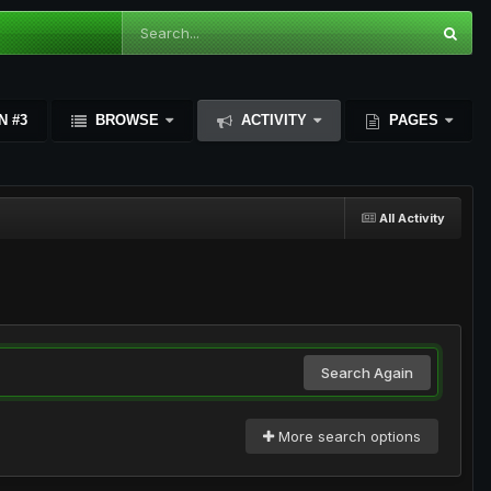
N #3
BROWSE
ACTIVITY
PAGES
All Activity
Search Again
More search options