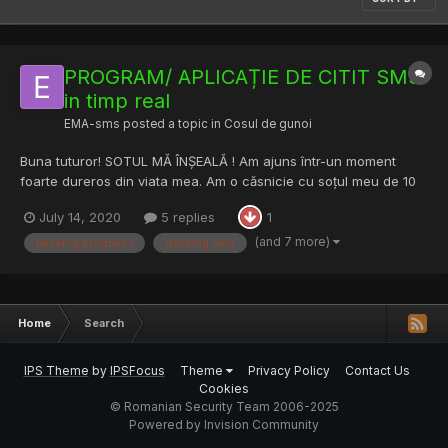
PROGRAM/ APLICAȚIE DE CITIT SMS
in timp real
EMA-sms
posted a topic in
Cosul de gunoi
Buna tuturor! SOTUL MĂ ÎNȘEALĂ ! Am ajuns într-un moment
foarte dureros din viata mea. Am o căsnicie cu soțul meu de 10
ani, iar de 2 ani de zile lucrează in străinătate si simt ma înșeală.
July 14, 2020
5 replies
1
Ma poate ajuta cnv cu un program de citire a sms-urilor in timp
real?Am citit despre ss7, dar mi se pare foa...
(and 7 more)
hacking program l
tracking sms
Home
Search
IPS Theme
by
IPSFocus
Theme
Privacy Policy
Contact Us
Cookies
© Romanian Security Team 2006-2025
Powered by Invision Community