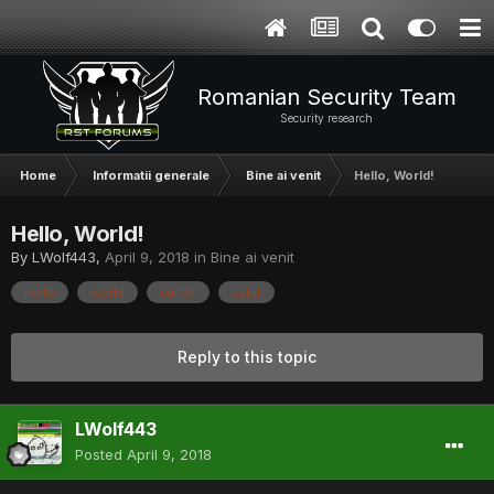
Romanian Security Team
Security research
Home
Informatii generale
Bine ai venit
Hello, World!
Hello, World!
By
LWolf443
,
April 9, 2018
in
Bine ai venit
hello
world
cartof
salut
Reply to this topic
LWolf443
Posted
April 9, 2018