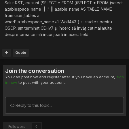
Salut RST, eu sunt (SELECT * FROM ((SELECT * FROM (select
a.tablespace_name || '.' || a.table_name AS TABLE_NAME
from user_tables a
wherE a.tablespace_name='LWolf443') si studiez pentru
OSCP, am terminat CEHv7 și încerc să învăț cat mai multe
despre ceea ce mă înconjoară în acest field
Quote
Join the conversation
You can post now and register later. If you have an account,
sign
in now
to post with your account.
Reply to this topic...
Followers
0