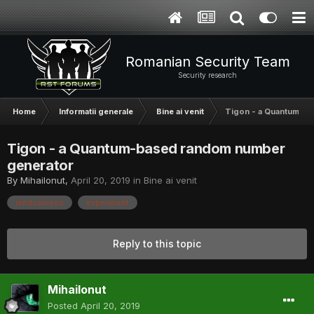
Romanian Security Team
Security research
Home
Informatii generale
Bine ai venit
Tigon - a Quantum-ba
Tigon - a Quantum-based random number
generator
By
MihaiIonut
,
April 20, 2019
in
Bine ai venit
randomness
experiment
Reply to this topic
MihaiIonut
Posted
April 20, 2019