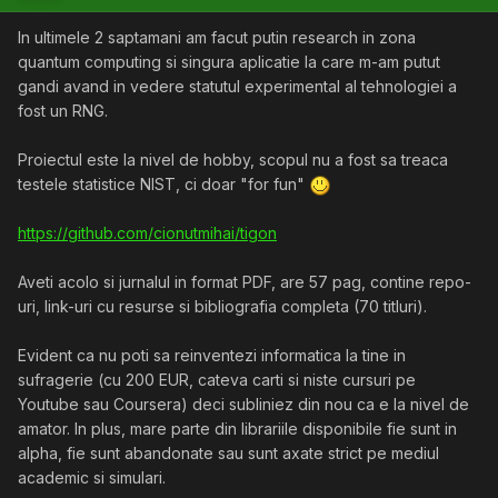
In ultimele 2 saptamani am facut putin research in zona
quantum computing si singura aplicatie la care m-am putut
gandi avand in vedere statutul experimental al tehnologiei a
fost un RNG.
Proiectul este la nivel de hobby, scopul nu a fost sa treaca
testele statistice NIST, ci doar "for fun"
https://github.com/cionutmihai/tigon
Aveti acolo si jurnalul in format PDF, are 57 pag, contine repo-
uri, link-uri cu resurse si bibliografia completa (70 titluri).
Evident ca nu poti sa reinventezi informatica la tine in
sufragerie (cu 200 EUR, cateva carti si niste cursuri pe
Youtube sau Coursera) deci subliniez din nou ca e la nivel de
amator. In plus, mare parte din librariile disponibile fie sunt in
alpha, fie sunt abandonate sau sunt axate strict pe mediul
academic si simulari.