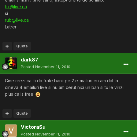
fix@live.ca
si
rub@live.ca
Latrer
Quote
dark87
Posted
November 11, 2010
Cine crezi ca iti da frate banii pe 2 e-mailuri eu am dat la
cineva 4 emailuri live si nu am cerut nici un ban si tu le vinzi
plus ca is free
Quote
VictoraSu
Posted
November 11, 2010