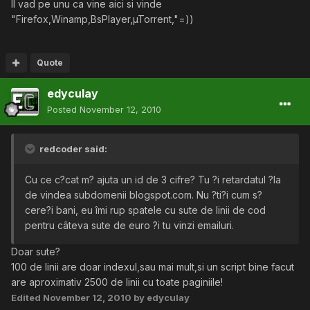
Il vad pe unu ca vine aici si vinde
"Firefox,Winamp,BsPlayer,µTorrent,"=))
Quote
edyculay
Posted
November 12, 2010
redcoder said:
Cu ce c?cat m? ajuta un id de 3 cifre? Tu ?i retardatul ?la
de vindea subdomenii blogspot.com. Nu ?ti?i cum s?
cere?i bani, eu îmi rup spatele cu sute de linii de cod
pentru câteva sute de euro ?i tu vinzi emailuri.
Doar sute?
100 de linii are doar indexul,sau mai mult,si un script bine facut
are aproximativ 2500 de linii cu toate paginiile!
Edited
November 12, 2010
by edyculay