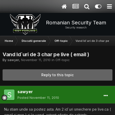
Romanian Security Team
Security research
Home
Discutii generale
Off-topic
Vand Id`uri de 3 char pe live
Vand Id`uri de 3 char pe live ( email )
By
sawyer
,
November 11, 2010
in
Off-topic
Reply to this topic
sawyer
Posted
November 11, 2010
Nu stiam unde sa postez asta. Am 2 id`uri smechere pe live.ca (
email si msn ) si le vand, astept oferte de schimb: