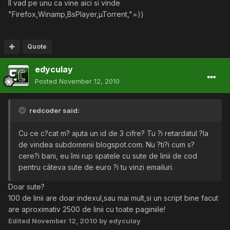
Il vad pe unu ca vine aici si vinde
"Firefox,Winamp,BsPlayer,µTorrent,"=))
Quote
edyculay
Posted
November 12, 2010
redcoder said:
Cu ce c?cat m? ajuta un id de 3 cifre? Tu ?i retardatul ?la
de vindea subdomenii blogspot.com. Nu ?ti?i cum s?
cere?i bani, eu îmi rup spatele cu sute de linii de cod
pentru câteva sute de euro ?i tu vinzi emailuri.
Doar sute?
100 de linii are doar indexul,sau mai mult,si un script bine facut
are aproximativ 2500 de linii cu toate paginiile!
Edited
November 12, 2010
by edyculay