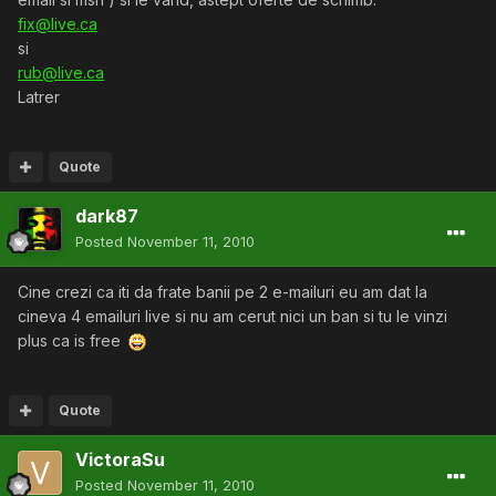
fix@live.ca
si
rub@live.ca
Latrer
Quote
dark87
Posted
November 11, 2010
Cine crezi ca iti da frate banii pe 2 e-mailuri eu am dat la
cineva 4 emailuri live si nu am cerut nici un ban si tu le vinzi
plus ca is free
Quote
VictoraSu
Posted
November 11, 2010