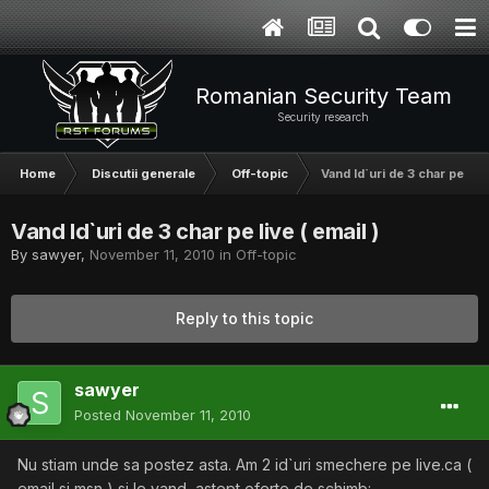
Romanian Security Team
Security research
Home
Discutii generale
Off-topic
Vand Id`uri de 3 char pe live
Vand Id`uri de 3 char pe live ( email )
By
sawyer
,
November 11, 2010
in
Off-topic
Reply to this topic
sawyer
Posted
November 11, 2010
Nu stiam unde sa postez asta. Am 2 id`uri smechere pe live.ca (
email si msn ) si le vand, astept oferte de schimb: