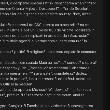
ulert, o companie specializat? în identificarea amenin??rilor
me din Orientul Mijlociu. Descoperit? ini?ial de Seculert,
 tehnicilor de inginerie social? c?tre anumite ?inte, alese
lui c?tre serverul de C&C, pentru ca atacatorii s? nu mai
- în ultimele opt luni - peste 800 de victime, localizate în
l, oameni de afaceri implica?i în proiecte de infrastructur?
recum ?i multiple agen?ii guvernamentale, care comunic? în
 natur? politic? ?i religioas?, care erau copiate în computer
re, atacatorii din spatele Madi au reu?it s? conduc? o opera?
a Kaspersky Lab. „Probabil c? amatorismul ?i abordarea
 aten?ia unei amenin??ri avansate", completeaz? Brulez.
crise în persan?, lucru interesant ?i neobi?nuit pentru un
y Officer la Seculert.
cu sisteme de operare Microsoft Windows, s? monitorizeze
tur?, precum ?i s? realizeze capturi de ecran. Analiza
, Skype, Google+ ?i Facebook ale victimelor. Supravegherea