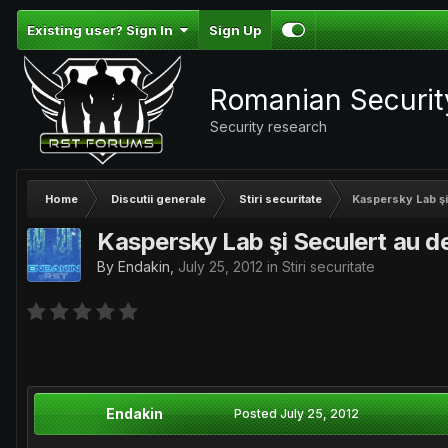
Existing user? Sign In
Sign Up
Romanian Securi
Security research
Home
Discutii generale
Stiri securitate
Kaspersky Lab şi
Kaspersky Lab şi Seculert au d
By
Endakin
,
July 25, 2012
in
Stiri securitate
Endakin
Posted
July 25, 2012