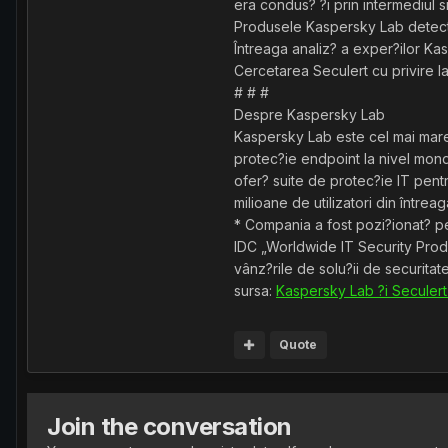
era condus? ?i prin intermediul 
Produsele Kaspersky Lab detect
Întreaga analiz? a exper?ilor Kas
Cercetarea Seculert cu privire la
# # #
Despre Kaspersky Lab
Kaspersky Lab este cel mai mare p
protec?ie endpoint la nivel mond
ofer? suite de protec?ie IT pent
milioane de utilizatori din întrea
* Compania a fost pozi?ionat? pe
IDC „Worldwide IT Security Produ
vânz?rile de solu?ii de securitat
sursa:
Kaspersky Lab ?i Seculert
Quote
Join the conversation