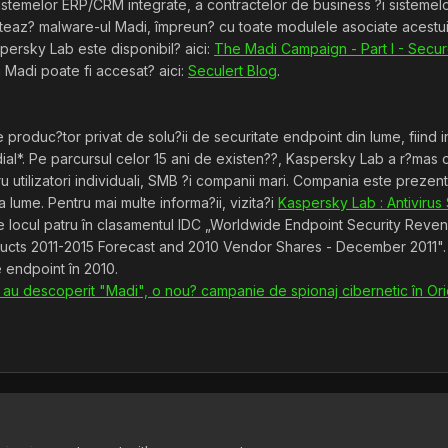
sistemelor ERP/CRM integrate, a contractelor de business ?i sistemelo
eaz? malware-ul Madi, împreun? cu toate modulele asociate acestui
persky Lab este disponibil? aici:
The Madi Campaign - Part I - Secure
 Madi poate fi accesat? aici:
Seculert Blog
.
roduc?tor privat de solu?ii de securitate endpoint din lume, fiind inc
ial*. Pe parcursul celor 15 ani de existen??, Kaspersky Lab a r?mas o
ru utilizatori individuali, SMB ?i companii mari. Compania este prezen
ga lume. Pentru mai multe informa?ii, vizita?i
Kaspersky Lab : Antivirus
 locul patru în clasamentul IDC „Worldwide Endpoint Security Revenu
cts 2011-2015 Forecast and 2010 Vendor Shares - December 2011". Cri
e endpoint în 2010.
 au descoperit "Madi", o nou? campanie de spionaj cibernetic în Orie