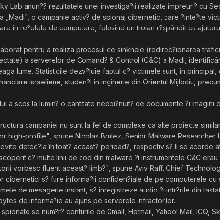
sky Lab anun?? rezultatele unei investiga?ii realizate împreun? cu Sec
la „Madi", o campanie activ? de spionaj cibernetic, care ?inte?te victi
are în re?elele de computere, folosind un troian r?spândit cu ajutorul
aborat pentru a realiza procesul de sinkhole (redirec?ionarea traficu
ectate) a serverelor de Comand? & Control (C&C) a Madi, identificând 
treaga lume. Statisticile dezv?luie faptul c? victimele sunt, în principa
u?ii financiare israeliene, studen?i în inginerie din Orientul Mijlociu, p
i a scos la lumin? o cantitate neobi?nuit? de documente ?i imagini de
tructura campaniei nu sunt la fel de complexe ca alte proiecte simila
or high-profile", spune Nicolas Brulez, Senior Malware Researcher l
? evite detec?ia în toat? aceast? perioad?, respectiv s? li se acorde
coperit c? multe linii de cod din malware ?i instrumentele C&C erau s
atorii vorbesc fluent aceast? limb?", spune Aviv Raff, Chief Technolog
lor cibernetici s? fure informa?ii confiden?iale de pe computerele 
ele de mesagerie instant, s? înregistreze audio ?i intr?rile din tasta
bytes de informa?ie au ajuns pe serverele infractorilor.
web spionate se num?r? conturile de Gmail, Hotmail, Yahoo! Mail, ICQ