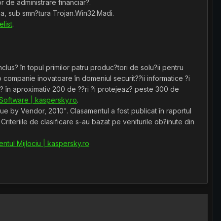
r de administrare financiar?.
a, sub smn?tura Trojan.Win32.Madi.
list
.
lus? în topul primilor patru produc?tori de solu?ii pentru
 companie inovatoare în domeniul securit??ii informatice ?i
t? în aproximativ 200 de ??ri ?i protejeaz? peste 300 de
 Software | kaspersky.ro
.
e by Vendor, 2010". Clasamentul a fost publicat în raportul
teriile de clasificare s-au bazat pe veniturile ob?inute din
ntul Mijlociu | kaspersky.ro