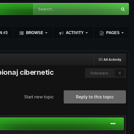
N #3
BROWSE
ACTIVITY
PAGES
All Activity
ionaj cibernetic
Followers
0
Start new topic
Reply to this topic