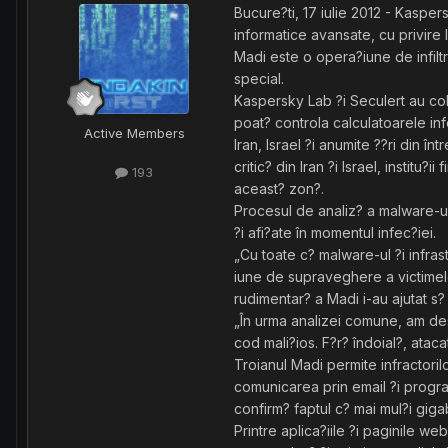
Bucure?ti, 17 iulie 2012 - Kasper
informatice avansate, cu privire 
Madi este o opera?iune de infiltr
special.
Kaspersky Lab ?i Seculert au col
poat? controla calculatoarele inf
Active Members
Iran, Israel ?i anumite ??ri din în
critic? din Iran ?i Israel, instit
193
aceast? zon?.
Procesul de analiz? a malware-ulu
?i afi?ate în momentul infec?iei.
„Cu toate c? malware-ul ?i infras
iune de supraveghere a victimel
rudimentar? a Madi i-au ajutat s
„În urma analizei comune, am des
cod mali?ios. F?r? îndoial?, atac
Troianul Madi permite infractori
comunicarea prin email ?i program
confirm? faptul c? mai mul?i giga
Printre aplica?iile ?i paginile 