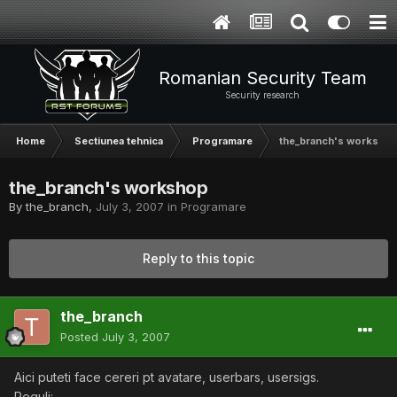
Romanian Security Team
Security research
Home
Sectiunea tehnica
Programare
the_branch's worksho
the_branch's workshop
By
the_branch
,
July 3, 2007
in
Programare
Reply to this topic
the_branch
Posted
July 3, 2007
Aici puteti face cereri pt avatare, userbars, usersigs.
Reguli: