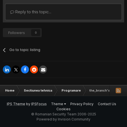
Reply to this topic...
Followers
0
Go to topic listing
Home
Sectiunea tehnica
Programare
the_branch's worksho
IPS Theme
by
IPSFocus
Theme
Privacy Policy
Contact Us
Cookies
© Romanian Security Team 2006-2025
Powered by Invision Community