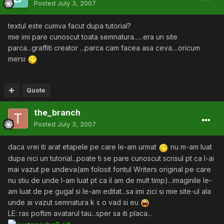
Posted
July 3, 2007
textul este cumva facut dupa tutorial?
mie imi pare cunoscut toata semnatura......era un site
parca...graffiti creator ...parca cam facea asa ceva....oricum
mersi
Quote
the_branch
Posted
July 3, 2007
daca vrei iti arat etapele pe care le-am urmat
nu m-am luat
dupa nici un tutorial...poate ti se pare cunoscut scrisul pt ca l-ai
mai vazut pe undeva(am folosit fontul Writers original pe care
nu stiu de unde l-am luat pt ca il am de mult timp)...imaginile le-
am luat de pe gugal si le-am editat...sa imi zici si mie site-ul ala
unde ai vazut semnatura k s o vad si eu
LE: ras poftim avatarul tau...sper sa iti placa...