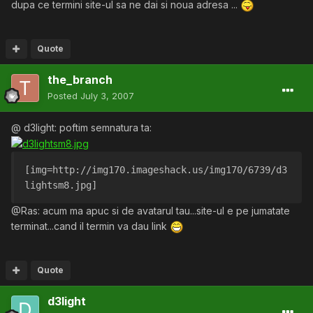
dupa ce termini site-ul sa ne dai si noua adresa ...
Quote
the_branch
Posted
July 3, 2007
@ d3light: poftim semnatura ta:
[img=http://img170.imageshack.us/img170/6739/d3
lightsm8.jpg]
@Ras: acum ma apuc si de avatarul tau...site-ul e pe jumatate
terminat...cand il termin va dau link
Quote
d3light