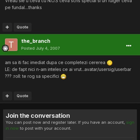
Vreau sie u ceva cu N.O.S ceva scris special si un fulger ceva
pe fundal....thanks
Quote
the_branch
Posted
July 4, 2007
am sa iti fac imediat dupa ce completezi cererea
LE: de fapt nici n-am inteles ce ai vrut...avatar/usersig/userbar
??? :roll: te rog sa specifici
Quote
Join the conversation
You can post now and register later. If you have an account,
sign
in now
to post with your account.