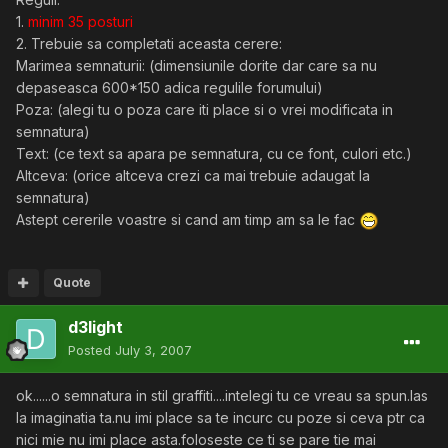
1.
minim 35 posturi
2. Trebuie sa completati aceasta cerere:
Marimea semnaturii: (dimensiunile dorite dar care sa nu
depaseasca 600*150 adica regulile forumului)
Poza: (alegi tu o poza care iti place si o vrei modificata in
semnatura)
Text: (ce text sa apara pe semnatura, cu ce font, culori etc.)
Altceva: (orice altceva crezi ca mai trebuie adaugat la
semnatura)
Astept cererile voastre si cand am timp am sa le fac
Quote
d3light
Posted
July 3, 2007
ok......o semnatura in stil graffiti....intelegi tu ce vreau sa spun.las
la imaginatia ta.nu imi place sa te incurc cu poze si ceva ptr ca
nici mie nu imi place asta.foloseste ce ti se pare tie mai