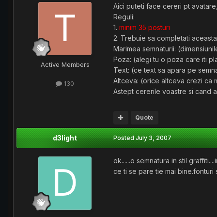
Aici puteti face cereri pt avatare
Reguli:
1.
minim 35 posturi
2. Trebuie sa completati aceasta
Marimea semnaturii: (dimensiuni
Poza: (alegi tu o poza care iti p
Active Members
Text: (ce text sa apara pe semnat
Altceva: (orice altceva crezi ca
130
Astept cererile voastre si cand 
Quote
d3light
Posted
July 3, 2007
ok......o semnatura in stil graffit
ce ti se pare tie mai bine.fonturi 