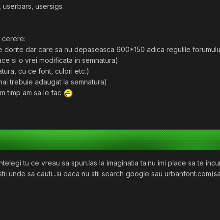
, userbars, usersigs.
 cerere:
le dorite dar care sa nu depaseasca 600*150 adica regulile forumulu
lace si o vrei modificata in semnatura)
ura, cu ce font, culori etc.)
 mai trebuie adaugat la semnatura)
am timp am sa le fac
i....intelegi tu ce vreau sa spun.las la imaginatia ta.nu imi place sa te 
stii unde sa cauti...si daca nu stii search google sau urbanfont.com(sa .