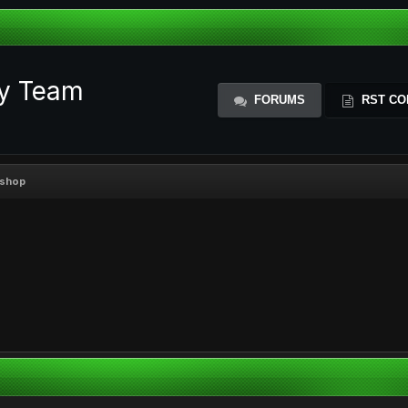
ty Team
FORUMS
RST CO
kshop