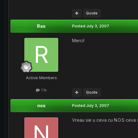
Quote
Ras
Posted
July 3, 2007
Merci!
Active Members
1.1k
Quote
nos
Posted
July 3, 2007
Vreau sie u ceva cu N.O.S ceva sc