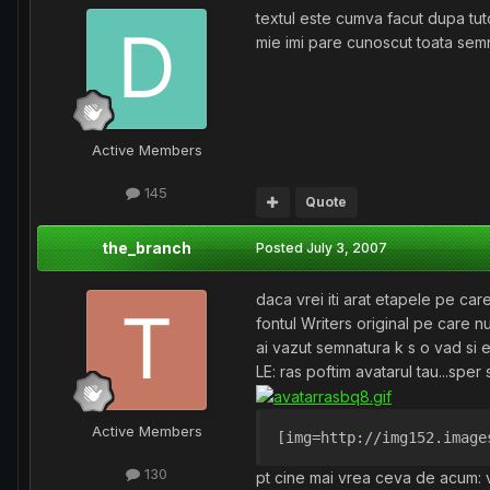
textul este cumva facut dupa tuto
mie imi pare cunoscut toata semnat
Active Members
145
Quote
the_branch
Posted
July 3, 2007
daca vrei iti arat etapele pe ca
fontul Writers original pe care nu
ai vazut semnatura k s o vad si 
LE: ras poftim avatarul tau...sper sa
Active Members
[img=http://img152.image
130
pt cine mai vrea ceva de acum: v