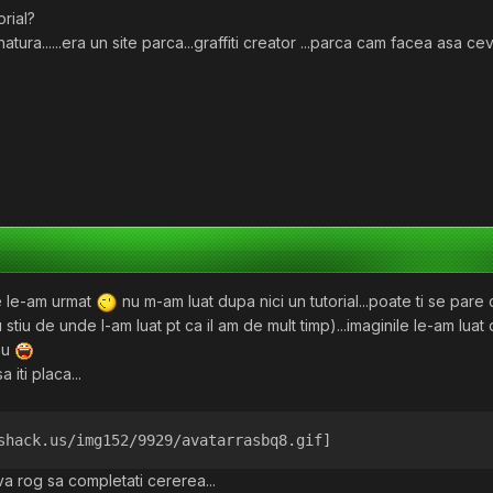
rial?
ura......era un site parca...graffiti creator ...parca cam facea asa ce
re le-am urmat
nu m-am luat dupa nici un tutorial...poate ti se pare
 stiu de unde l-am luat pt ca il am de mult timp)...imaginile le-am luat d
eu
 iti placa...
shack.us/img152/9929/avatarrasbq8.gif]
a rog sa completati cererea...