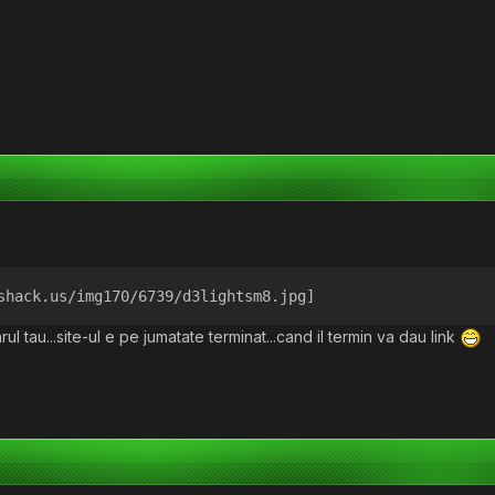
shack.us/img170/6739/d3lightsm8.jpg]
 tau...site-ul e pe jumatate terminat...cand il termin va dau link