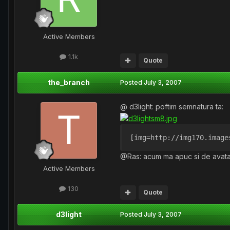
Active Members
1.1k
Quote
the_branch
Posted
July 3, 2007
@ d3light: poftim semnatura ta:
[img=http://img170.image
@Ras: acum ma apuc si de avatarul
Active Members
130
Quote
d3light
Posted
July 3, 2007