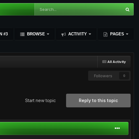
N #3
BROWSE
ACTIVITY
PAGES
All Activity
Followers
0
Start new topic
Reply to this topic