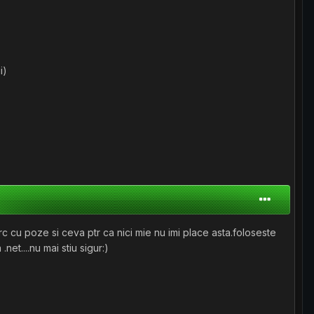
i)
incurc cu poze si ceva ptr ca nici mie nu imi place asta.foloseste
net....nu mai stiu sigur:)