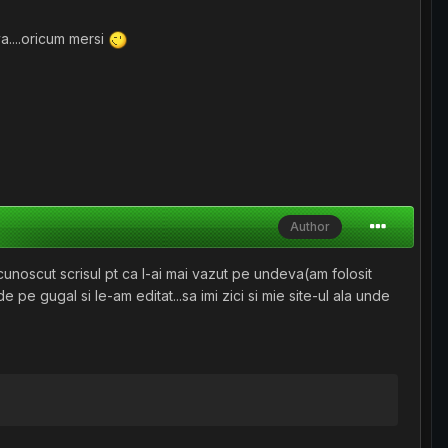
va....oricum mersi
Author
 cunoscut scrisul pt ca l-ai mai vazut pe undeva(am folosit
e pe gugal si le-am editat...sa imi zici si mie site-ul ala unde