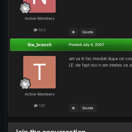
Active Members
603
Quote
the_branch
Posted
July 4, 2007
am sa iti fac imediat dupa ce c
LE: de fapt nici n-am inteles ce ai
Active Members
130
Quote