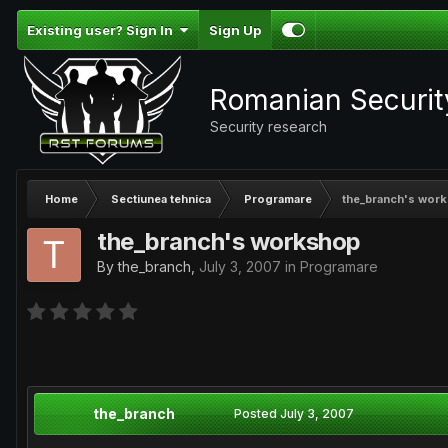
Existing user? Sign In
Sign Up
Romanian Securi
Security research
Home
Sectiunea tehnica
Programare
the_branch's wor
the_branch's workshop
By
the_branch
,
July 3, 2007
in
Programare
the_branch
Posted
July 3, 2007