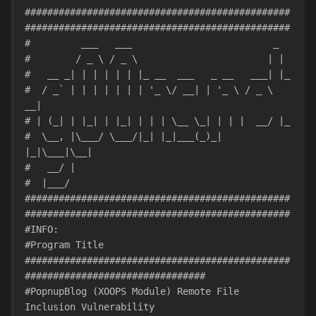
###############################################
###############################################
#         ___   ___                         _
#        / _ \ / _ \                       | |
#   __ _| | | | | | |_ __  ___   _ __   ___| |_
#  / _` | | | | | | | '_ \/ __| | '_ \ / _ \ 
__|
# | (_| | |_| | |_| | | | \__ \_| | | |  __/ |_
#  \__, |\___/ \___/|_| |_|___(_)_| 
|_|\___|\__|
#   __/ |
#  |___/
###############################################
###############################################
#INFO:
#Program Title 
###############################################
################################
#PopnupBlog (XOOPS Module) Remote File 
Inclusion Vulnerability