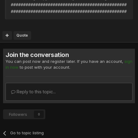
###############################################
###############################################
Quote
Join the conversation
You can post now and register later. If you have an account,
sign
in now
to post with your account.
Reply to this topic...
Followers
0
Go to topic listing