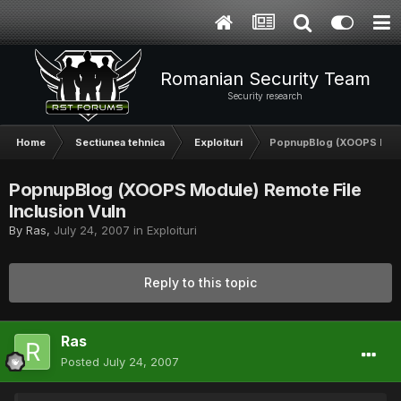
Romanian Security Team
Security research
Home
Sectiunea tehnica
Exploituri
PopnupBlog (XOOPS Modul
PopnupBlog (XOOPS Module) Remote File
Inclusion Vuln
By
Ras
,
July 24, 2007
in
Exploituri
Reply to this topic
Ras
Posted
July 24, 2007