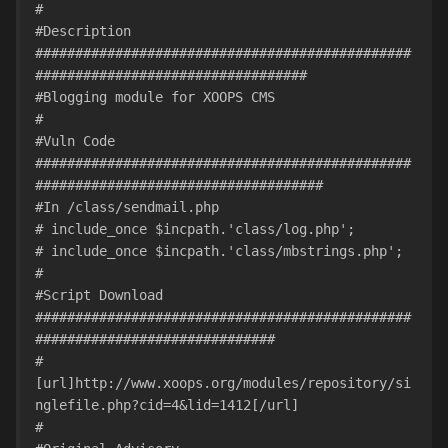
#
#Description 
###############################################
##################################
#Blogging module for XOOPS CMS
#
#Vuln Code 
###############################################
####################################
#In /class/sendmail.php
# include_once $incpath.'class/log.php';
# include_once $incpath.'class/mbstrings.php';
#
#Script Download 
###############################################
##############################
#
[url]http://www.xoops.org/modules/repository/si
nglefile.php?cid=4&lid=1412[/url]
#