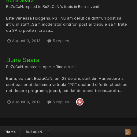
Buna Seara
BuZuCaN.
replied to
BuZuCaN.
's topic in
Bine ai venit
Este Vanessa Hudgens. PS : Nu am cerut ca dintr'un post sa
intru in staff ..Sa fi moderator dintr'un post ar trebuie sa fi frate
cu SA si poate nici asa...
August 9, 2013
5 replies
Buna Seara
BuZuCaN.
posted a topic in
Bine ai venit
Buna, eu sunt BuZuCaN, am 23 de ani, sunt din Hunedoara si
sunt pasionat de lumea virtuala "PC" cautand diferite chesti pe
net despre programe, jocuri, am dat de acest forum...arata...
August 9, 2013
5 replies
1
Home
BuZuCaN.