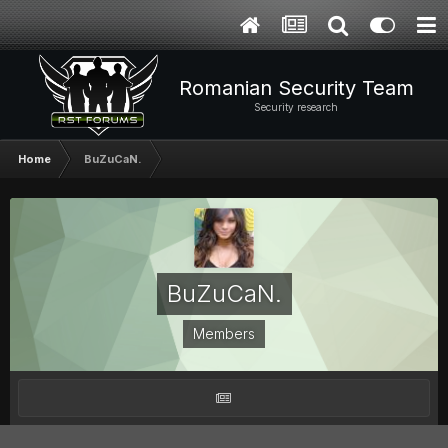
Romanian Security Team
Security research
Home
BuZuCaN.
BuZuCaN.
Members