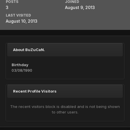
POSTS
JOINED
3
August 9, 2013
LAST VISITED
August 10, 2013
About BuZuCaN.
Birthday
03/08/1990
Recent Profile Visitors
The recent visitors block is disabled and is not being shown
to other users.