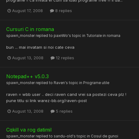
August 17, 2008
8 replies
Cursuri C in romana
spawn_monster
replied to
paxnWo
's topic in
Tutoriale in romana
bun ... mai invatam si noi cate ceva
August 13, 2008
12 replies
Notepad++ v5.0.3
spawn_monster
replied to
Raven
's topic in
Programe utile
raven = wbb user .. deci raven cand vrei sa postezi ceva plz !
pune titlu si link warez-bb.org/raven-post
August 13, 2008
5 replies
Cqkill va rog datimil
spawn_monster
replied to
sandu-old
's topic in
Cosul de gunoi