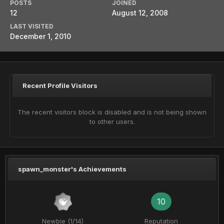
POSTS
JOINED
12
August 12, 2008
LAST VISITED
December 1, 2010
Recent Profile Visitors
The recent visitors block is disabled and is not being shown
to other users.
spawn_monster's Achievements
10
Newbie (1/14)
Reputation