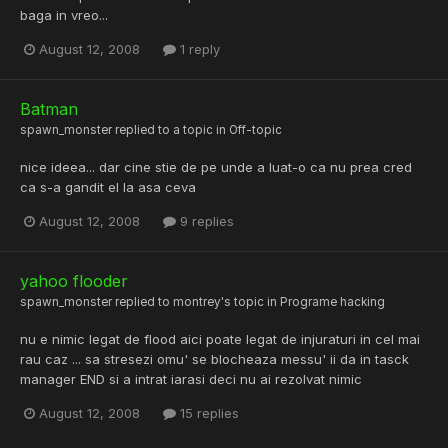
baga in vreo...
August 12, 2008
1 reply
Batman
spawn_monster
replied to a topic in
Off-topic
nice ideea... dar cine stie de pe unde a luat-o ca nu prea cred
ca s-a gandit el la asa ceva
August 12, 2008
9 replies
yahoo flooder
spawn_monster
replied to
montrey
's topic in
Programe hacking
nu e nimic legat de flood aici poate legat de injuraturi in cel mai
rau caz ... sa stresezi omu' se blocheaza messu' ii da in tasck
manager END si a intrat iarasi deci nu ai rezolvat nimic
August 12, 2008
15 replies