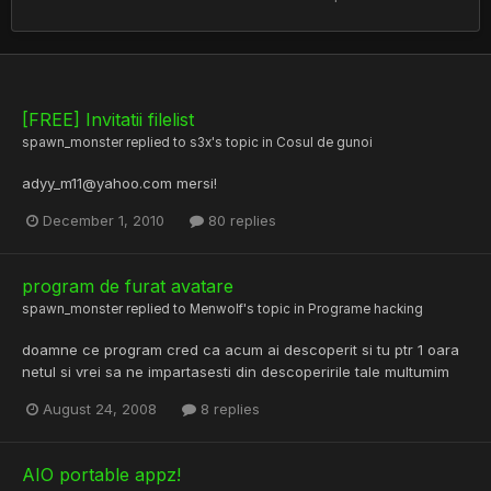
[FREE] Invitatii filelist
spawn_monster
replied to
s3x
's topic in
Cosul de gunoi
adyy_m11@yahoo.com mersi!
December 1, 2010
80 replies
program de furat avatare
spawn_monster
replied to
Menwolf
's topic in
Programe hacking
doamne ce program cred ca acum ai descoperit si tu ptr 1 oara
netul si vrei sa ne impartasesti din descoperirile tale multumim
August 24, 2008
8 replies
AIO portable appz!