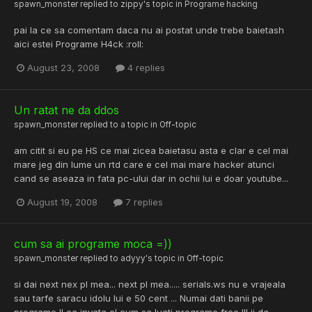
spawn_monster
replied to
zippy
's topic in
Programe hacking
pai la ce sa comentam daca nu ai postat unde trebe baietash
aici estei Programe H4ck :roll:
August 23, 2008
4 replies
Un ratat ne da ddos
spawn_monster
replied to a topic in
Off-topic
am citit si eu pe HS ce mai zicea baietasu asta e clar e cel mai
mare jeg din lume un rtd care e cel mai mare hacker atunci
cand se aseaza in fata pc-ului dar in ochii lui e doar youtube...
August 19, 2008
7 replies
cum sa ai programe moca =))
spawn_monster
replied to
adyyy
's topic in
Off-topic
si dai next nex pl mea... next pl mea..... serials.ws nu e vrajeala
sau tarfe saracu idolu lui e 50 cent ... Numai dati banii pe
programe !! ca invata el cum sa luati programe free !!! ii da...