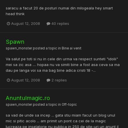
saracu a facut 20 de posturi numai din milogeala hey smart
head think
August 12, 2008
40 replies
Spawn
spawn_monster
posted a topic in
Bine ai venit
Va salut pe toti si nu in cele din urma va respect sunteti "idolii"
mei sa zic asa .... hopaa nu va simiti bine a fost asa ceva sa ma
dau pe langa voi sa ma bag bine adica cristi 18 -...
August 12, 2008
2 replies
Anuntulmagic.ro
spawn_monster
posted a topic in
Off-topic
sa vad de unde sa incep ... gata stiu miam facut un blog unul
mic si pitic acolo ... am primit un pont ca cei de la magic
lucreaza pe inselatorie nu publica in 250 de site-uri un anunt il