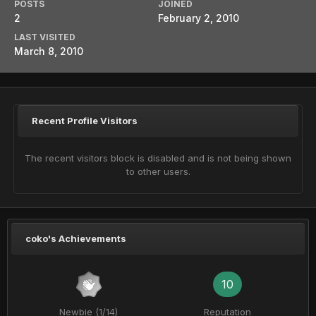
POSTS
JOINED
2
February 2, 2010
LAST VISITED
March 8, 2010
Recent Profile Visitors
The recent visitors block is disabled and is not being shown
to other users.
coko's Achievements
10
Newbie (1/14)
Reputation