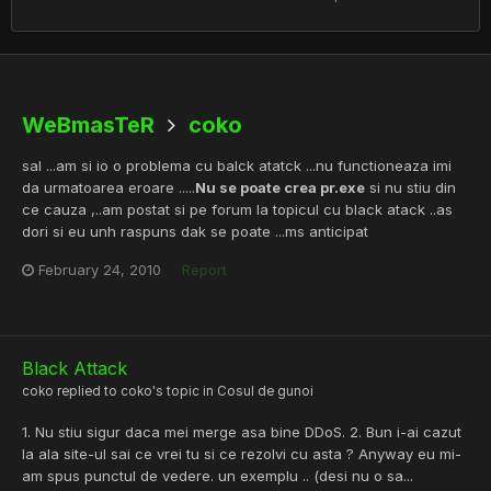
WeBmasTeR
coko
sal ...am si io o problema cu balck atatck ...nu functioneaza imi
da urmatoarea eroare .....
Nu se poate crea pr.exe
si nu stiu din
ce cauza ,..am postat si pe forum la topicul cu black atack ..as
dori si eu unh raspuns dak se poate ...ms anticipat
February 24, 2010
Report
Black Attack
coko
replied to
coko
's topic in
Cosul de gunoi
1. Nu stiu sigur daca mei merge asa bine DDoS. 2. Bun i-ai cazut
la ala site-ul sai ce vrei tu si ce rezolvi cu asta ? Anyway eu mi-
am spus punctul de vedere. un exemplu .. (desi nu o sa...