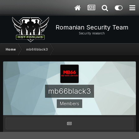
Romanian Security Team
Security research
Home
mb66black3
mb66black3
Members