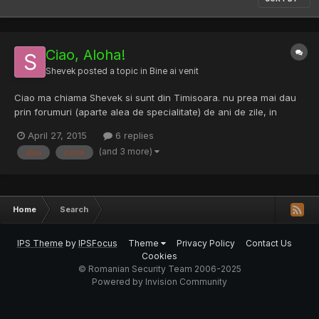
Ciao, Aloha!
Shevek
posted a topic in
Bine ai venit
Ciao ma chiama Shevek si sunt din Timisoara. nu prea mai dau
prin forumuri (aparte alea de specialitate) de ani de zile, in
special pe alea in limba romana. Stiu numai sa se certe si sa se
April 27, 2015
6 replies
injure si nu colaboreaza deloc. Sa nu ma injurati ca nu am
(and 3 more)
alea
certe
accente in tastiera si nu scriu perfect in romaneste...
Home
Search
IPS Theme
by
IPSFocus
Theme
Privacy Policy
Contact Us
Cookies
© Romanian Security Team 2006-2025
Powered by Invision Community