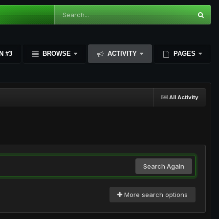
N #3
BROWSE
ACTIVITY
PAGES
All Activity
Search Again
More search options