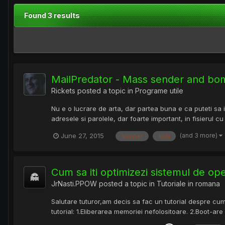
Found 3 results
MailPredator - Mass sender and bo
Rickets
posted a topic in
Programe utile
Nu e o lucrare de arta, dar partea buna e ca puteti sa in
adresele si parolele, dar foarte important, in fisierul cu
(and 3 more)
June 27, 2015
bomber
boti
Cum sa iti optimizezi sistemul de o
JrNasti.PPOW
posted a topic in
Tutoriale in romana
Salutare tuturor,am decis sa fac un tutorial despre cum
tutorial: 1.Eliberarea memoriei nefolositoare. 2.Boot-are 