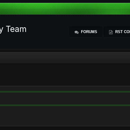
ty Team
FORUMS
RST CO