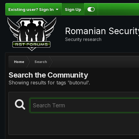
Existing user? Sign In
Sign Up
Romanian Securi
Security research
Home
Search
Search the Community
Showing results for tags 'butonul'.