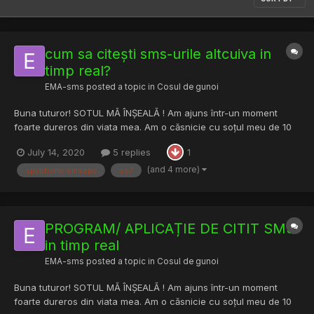
cum sa citești sms-urile altcuiva in
timp real?
EMA-sms
posted a topic in
Cosul de gunoi
Buna tuturor! SOTUL MĂ ÎNȘEALĂ ! Am ajuns într-un moment
foarte dureros din viata mea. Am o căsnicie cu soțul meu de 10
ani, iar de 2 ani de zile lucrează in străinătate si simt ma înșeală.
July 14, 2020
5 replies
1
Ma poate ajuta cnv cu un program de citire a sms-urilor in timp
real?Am citit despre ss7, dar mi se pare foa...
(and 4 more)
spyphone smsspy
ss7
PROGRAM/ APLICAȚIE DE CITIT SMS
in timp real
EMA-sms
posted a topic in
Cosul de gunoi
Buna tuturor! SOTUL MĂ ÎNȘEALĂ ! Am ajuns într-un moment
foarte dureros din viata mea. Am o căsnicie cu soțul meu de 10