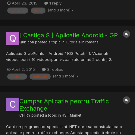
April 23, 2015
1 reply
exemplu Android,iOS ?i Windows Phone, cât ?i pentru sisteme
(and 3 more)
aplicatie
auto
de operare pentru calculatoare ?i laptopuri, respectiv...
[ Castiga $ ] Aplicatie Android - GP
Qubicon
posted a topic in
Tutoriale in romana
Aplicatie GrabPoints - Android / IOS Puteti : 1. Vizionati
videoclipuri ( 10 videoclipuri vizualizate primit 2 centi ) 2.
Descarcati aplicatii 3. Faceti Survey-uri La inceput va pune
April 2, 2015
3 replies
cateva intrebari personale , dupa ce a-ti raspuns la acele
(and 3 more)
android
aplicatie
intrebari veti primi 50 puncte = 50 centi ! Important...
Cumpar Aplicatie pentru Traffic
Exchange
CHIRY
posted a topic in
RST Market
Caut un programator specializat .NET care sa construiasca o
aplicatie pentru traffic exchange. Acesta aplicatie trebuie sa