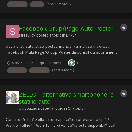
(and 3 more)
aplicatie
apoi
de fb, apoi va alegeti poza la care doriti sa pr...
Facebook Grup/Page Auto Poster
stresulicy
posted a topic in
Linkuri
daca v-ati saturat sa postati manual va invit sa incercati
Facebook Multi Page/Group Poster disponibil cu abonament
incepand de la 3 €, dar si in varianta Demo. deasemenea astept
May 5, 2015
8 replies
1
parerile voastre legate de aceasta aplicatie, iar daca vi se pare
scump pot oferi si mici reduceri pentru membrii cu vec...
(and 3 more)
această
aplicatie
ZELLO - alternativa smartphone la
statiile auto
burybuzau
posted a topic in
Off-topic
Ce este Zello ? Zello este o aplica?ie software de tip “PTT
Walkie-Talkie” (Push To Talk).Aplica?ia este disponibil? atât
pentru sistemele de operare de pe telefoanele mobile, ca de