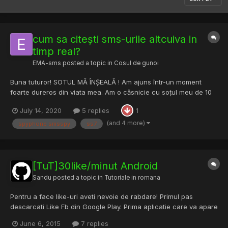
cum sa citești sms-urile altcuiva in
timp real?
EMA-sms
posted a topic in
Cosul de gunoi
Buna tuturor! SOTUL MĂ ÎNȘEALĂ ! Am ajuns într-un moment
foarte dureros din viata mea. Am o căsnicie cu soțul meu de 10
ani, iar de 2 ani de zile lucrează in străinătate si simt ma înșeală.
July 14, 2020
5 replies
1
Ma poate ajuta cnv cu un program de citire a sms-urilor in timp
real?Am citit despre ss7, dar mi se pare foa...
(and 4 more)
spyphone smsspy
ss7
[TuT]30like/minut Android
Sandu
posted a topic in
Tutoriale in romana
Pentru a face like-uri aveti nevoie de rabdare! Primul pas
descarcati Like Fb din Google Play. Prima aplicatie care va apare
dupa ce dati search cu Like Fb Imgur Imgur Apoi intrati in
June 6, 2015
7 replies
aplicatie, trebuie sa dati click here, apoi va conectati cu contul