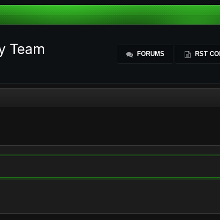
ty Team
FORUMS
RST CO