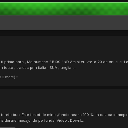
fi prima oara , Ma numesc " B10S " xD Am si eu vre-o 20 de ani si si 1 an 
oate , traiesc prin italia , SUA , anglia ,...
d 3 more)
r foarte bun. Este testat de mine ,functioneaza 100 %. In caz ca intampi
onsiderare mesajul de pe fundal Video : Downl...