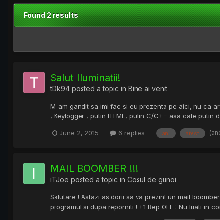
Found 2 results
Salut Iluminatii!
tDk94
posted a topic in
Bine ai venit
M-am gandit sa imi fac si eu prezenta pe aici, nu ca ar 
, Keylogger , putin HTML, putin C/C++ asa cate putin din t
(an
June 2, 2015
6 replies
ani
arest
MAIL BOOMBER !!!
iTJoe
posted a topic in
Cosul de gunoi
Salutare ! Astazi as dorii sa va prezint un mail boombe
programul si dupa reporniti ! +1 Rep OFF : Nu luati in c