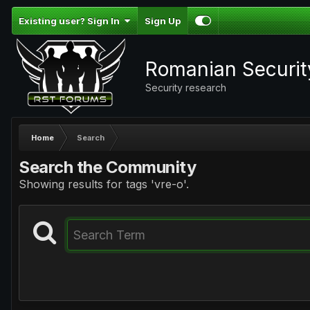
Existing user? Sign In
Sign Up
Romanian Securi
Security research
Home
Search
Search the Community
Showing results for tags 'vre-o'.