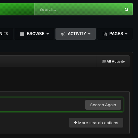
N #3
BROWSE
ACTIVITY
PAGES
All Activity
Search Again
More search options