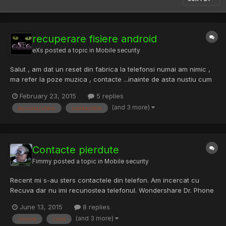
recuperare fisiere android
eXs
posted a topic in
Mobile security
Salut , am dat un reset din fabrica la telefonsi numai am nimic ,
ma refer la poze muzica , contacte ...inainte de asta nustiu cum
am umblat prin kaspersky si mi-a ascuns/sters contactele si
February 23, 2015
5 replies
pozele nu mi se mai vedeau...si am zis sa dau un reset factory
(and 3 more)
ascuns/sters
contactele
..mentionez detin un samsung s4
Contacte pierdute
Fimmy
posted a topic in
Mobile security
Recent mi s-au sters contactele din telefon. Am incercat cu
Recuva dar nu imi recunostea telefonul. Wondershare Dr. Phone
vad ca imi gaseste contactele dar imi trebuie cont. Imi poate da
June 13, 2015
8 replies
cineva un cont sau sa imi recomande alt program ? Mentionez
(and 3 more)
cineva
cont
ca am Samsung Galaxy S2.