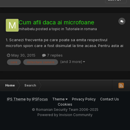
Cum afli daca ai microfoane
mihaibelu
posted a topic in
Tutoriale in romana
1. Scanezi frecventa pe care poate sa emita respectivul
microfon spion care a fost disimulat la tine acasa. Pentru asta ai
nevoie de un scanner care sa scaneze extraordnar de repede.
May 30, 2015
7 replies
Poti sa folosesti Optoelecctronics in colaborare cu altceva sau
(and 3 more)
care
detectare camere
direct Oscor Blue de la Rei. 1.1 Pentru a identific...
Home
Search
IPS Theme
by
IPSFocus
Theme
Privacy Policy
Contact Us
Cookies
© Romanian Security Team 2006-2025
Powered by Invision Community