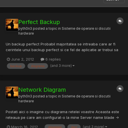
Perfect Backup
pyth0n3
posted a topic in
Sisteme de operare si discutii
hardware
Un backup perfect Probabil majoritatea se intreaba care ar fi
cerintele unui backup perfect si ce fel de aplicatie ar trebui sa
foloseasca pentru a crea backup.Un backup perfect ar trebui sa
June 2, 2012
6 replies
indeplineasca urmatoarele cerinte: storage in discuri separate -
(and 3 more)
backup
diagrama
copia unui back-up necesita un storage in dis...
Network Diagram
pyth0n3
posted a topic in
Sisteme de operare si discutii
hardware
Postati aici o imagine cu diagrama retelei voastre Aceasta este
reteaua pe care am configurat-o la mine Server name blade ->
Solaris 10 physical server unix (Sparc) blade1 -> Solaris 10 virtual
(and 3 more)
March 16, 2012
diagrama
dmz