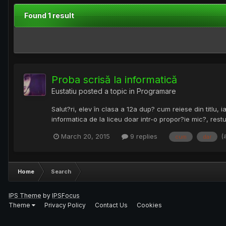
Found 1 result
Proba scrisă la informatică
Eustatiu
posted a topic in
Programare
Salut?ri, elev în clasa a 12a dup? cum reiese din titlu,
informatica de la liceu doar intr-o propor?ie mic?, restu
(
March 20, 2015
9 replies
cum
dar
Home
Search
IPS Theme
by
IPSFocus
Theme
Privacy Policy
Contact Us
Cookies