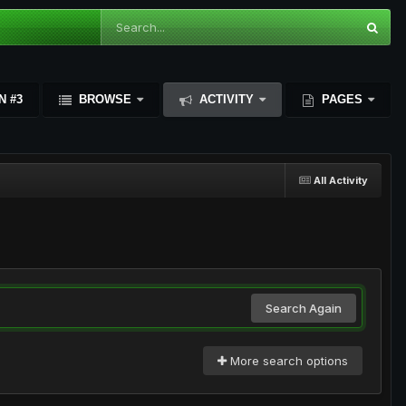
N #3
BROWSE
ACTIVITY
PAGES
All Activity
Search Again
More search options