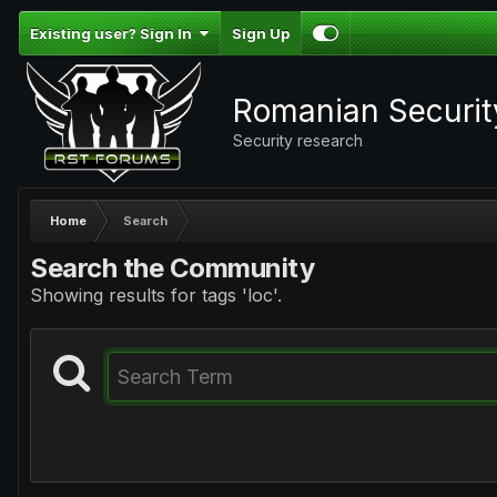
Existing user? Sign In
Sign Up
Romanian Securi
Security research
Home
Search
Search the Community
Showing results for tags 'loc'.