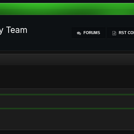
ty Team
FORUMS
RST CO