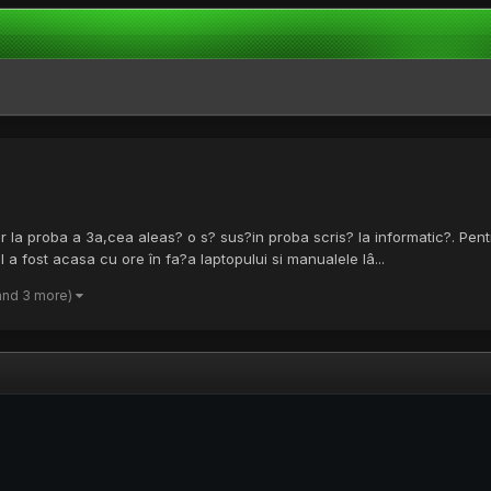
 iar la proba a 3a,cea aleas? o s? sus?in proba scris? la informatic?. Pe
l a fost acasa cu ore în fa?a laptopului si manualele lâ...
and 3 more)