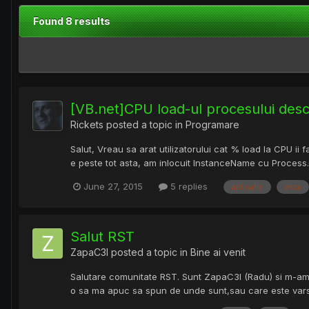
Found 8 results
[VB.net]CPU load-ul procesului desc
Rickets
posted a topic in
Programare
Salut, Vreau sa arat utilizatorului cat % load la CPU i
e peste tot asta, am inlocuit InstanceName cu Process
June 27, 2015
5 replies
aplicatia
asta
Salut RST
ZapaC3l
posted a topic in
Bine ai venit
Salutare comunitate RST. Sunt ZapaC3l (Radu) si m-am 
o sa ma apuc sa spun de unde sunt,sau care este varsta