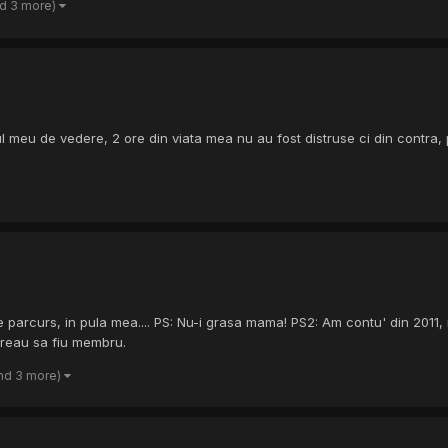
nd 3 more)
 meu de vedere, 2 ore din viata mea nu au fost distruse ci din contra, p
parcurs, in pula mea.... PS: Nu-i grasa mama! PS2: Am contu' din 2011, 
 vreau sa fiu membru.
nd 3 more)