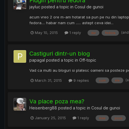
Pidgin pentru fedora
jayluc
posted a topic in
Cosul de gunoi
acum vreo 2 ore m-am hotarat sa pun pe nu din laptopuri
fedora.... habar nam cum ...... astept ceva idei...
(and
May 10, 2015
1 reply
dar
fedora
Castiguri dintr-un blog
papagal
posted a topic in
Off-topic
Vad ca multi au bloguri si platesc oameni sa posteze pe
(
March 31, 2015
9 replies
cum
ele
Va place poza mea?
Heisenberg88
posted a topic in
Cosul de gunoi
January 25, 2015
1 reply
mea
poza