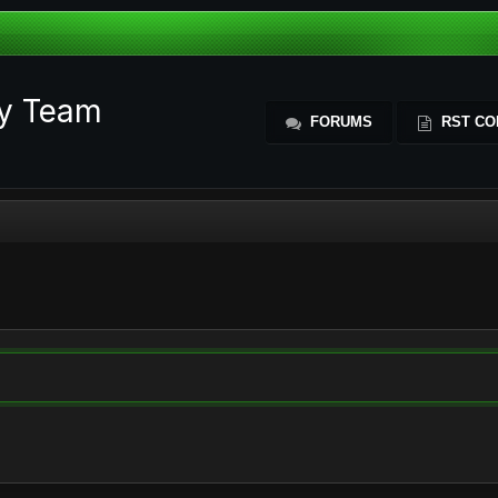
ty Team
FORUMS
RST CO