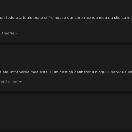
 fedora.... toate bune si frumoase dar spre rusinea mea nu stiu sa inst
 3 more)
 ele. Intrebarea mea este: Cum castiga detinatorul blogului bani? Pe vi
and 3 more)