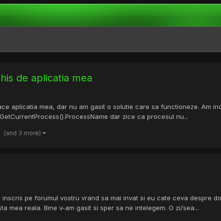
his de aplicatia mea
i face aplicatia mea, dar nu am gasit o solutie care sa functioneze. Am
.GetCurrentProcess().ProcessName dar zice ca procesul nu...
(and 3 more)
inscris pe forumul vostru vrand sa mai invat si eu cate ceva despre do
 mea reala. Bine v-am gasit si sper sa ne intelegem. O zi/sea...