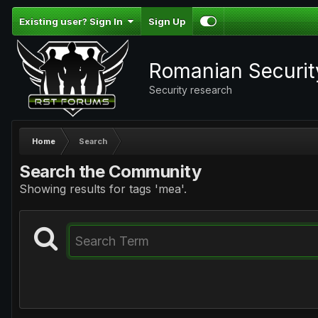
Existing user? Sign In
Sign Up
Romanian Securi
Security research
Home
Search
Search the Community
Showing results for tags 'mea'.