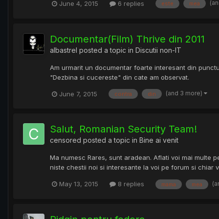
(a
June 4, 2015
6 replies
este
mea
Documentar(Film) Thrive din 2011
albastrel
posted a topic in
Discutii non-IT
Am urmarit un documentar foarte interesant din punctul
"Dezbina si cucereste" din cate am observat.
(and 3 more)
June 7, 2015
contra
din
Salut, Romanian Security Team!
censored
posted a topic in
Bine ai venit
Ma numesc Rares, sunt aradean. Aflati voi mai multe pe 
niste chestii noi si interesante la voi pe forum si chiar
(a
May 13, 2015
8 replies
mama
mea