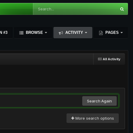
N #3
BROWSE
ACTIVITY
PAGES
All Activity
Search Again
More search options