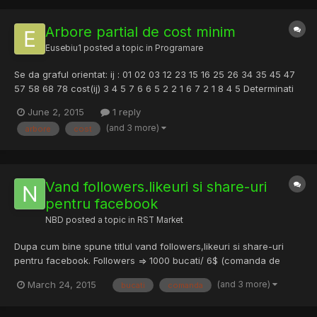
Arbore partial de cost minim
Eusebiu1
posted a topic in
Programare
Se da graful orientat: ij : 01 02 03 12 23 15 16 25 26 34 35 45 47
57 58 68 78 cost(ij) 3 4 5 7 6 6 5 2 2 1 6 7 2 1 8 4 5 Determinati
un arbore partial al acestiu graf care sa fie de cost minim. Eu
June 2, 2015
1 reply
stiam ca arborii partiali sunt doar pe grafuri neorientate de unde
(and 3 more)
arbore
cost
si algoritmii(Prim , Kruskal) dar p...
Vand followers.likeuri si share-uri
pentru facebook
NBD
posted a topic in
RST Market
Dupa cum bine spune titlul vand followers,likeuri si share-uri
pentru facebook. Followers => 1000 bucati/ 6$ (comanda de
minim 2000) Like-uri => 1000 bucati / 5$ ( comanda de minim
(and 3 more)
March 24, 2015
bucati
comanda
2000) *Ofer like-uri doar pentru poze/statusuri(Profil)/poze si
statusuri (Fanpage,daca aveti nevoie la vreun concurs)...