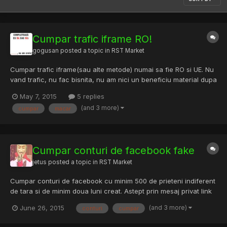
Cumpar trafic iframe RO!
gogusan
posted a topic in
RST Market
Cumpar trafic iframe(sau alte metode) numai sa fie RO si UE. Nu
vand trafic, nu fac bisnita, nu am nici un beneficiu material dupa
el. Plata lunar. Colaborez cu cineva de aici de pe forum, dar mai
May 7, 2015
5 replies
vreau pe langa actualul. Cerinte: - RO (macar 40%) - UE & USA
(and 3 more)
cumpar
macar
only - 40-100k minim pe zi - durata minim...
Cumpar conturi de facebook fake
jetus
posted a topic in
RST Market
Cumpar conturi de facebook cu minim 500 de prieteni indiferent
de tara si de minim doua luni creat. Astept prin mesaj privat link
catre cont si pret. //rezolvat
(and 3 more)
June 26, 2015
conturi
cumpar