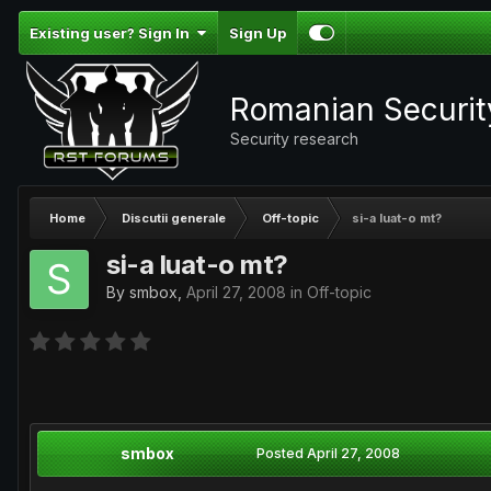
Existing user? Sign In
Sign Up
Romanian Securi
Security research
Home
Discutii generale
Off-topic
si-a luat-o mt?
si-a luat-o mt?
By
smbox
,
April 27, 2008
in
Off-topic
smbox
Posted
April 27, 2008