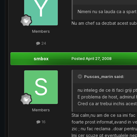
Nimeni nu sa lauda ca a spart 
Nu am chef sa dezbat acest subiec
Members
24
smbox
Posted
April 27, 2008
Puscas_marin said:
nu inteleg de ce iti faci griji
E problema de host, adminul h
Cred ca ar trebui inchis acest 
Members
Stai calm,nu am de ce sa imi fac 
foarte prost informat,avand in v
16
zic ; nu fac reclama ..doar pent
Imi cer scuze pt eventualele nep