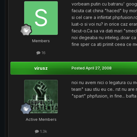
vorbeam putin cu batranu' googl
facuta cat china "haced" by mort
si cel care a infiintat phpfusion.
luat-o si voi nu? in orice caz er
facut-o.Ca sa va dati mari "smeche
noi degeaba nu inteleg..doar ca 
Members
fine sper ca ati primit ceea ce mer
16
virusz
Posted
April 27, 2008
noi nu avem nici o legatura cu mor
team" sau stiu eu ce.. rst nu are 
"spart" phpfusion, in fine... bafta
Active Members
1.3k