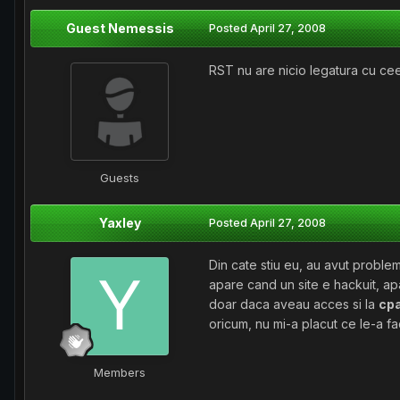
Guest Nemessis
Posted
April 27, 2008
RST nu are nicio legatura cu cee
Guests
Yaxley
Posted
April 27, 2008
Din cate stiu eu, au avut probl
apare cand un site e hackuit, a
doar daca aveau acces si la
cpa
oricum, nu mi-a placut ce le-a f
Members