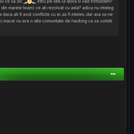
tiu ce sa zic
..intru pe site-ul alora si vad forbidden?
e din marele team) ce ati rezolvat cu asta? adica nu inteleg
daca ati fi avut conflicte cu ei..as fi inteles..dar asa sa ne
ci macar nu era o alta comunitate de hacking ca sa vorbiti