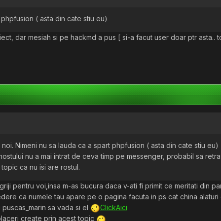
phpfusion ( asta din cate stiu eu)
t, dar mesiah si pe hackmd a pus [ si-a facut user doar ptr asta.. to
 pt noi. Nimeni nu sa lauda ca a spart phpfusion ( asta din cate stiu eu)
ostului nu a mai intrat de ceva timp pe messenger, probabil sa retras
topic ca nu isi are rostul.
griji pentru voi,insa m-as bucura daca v-ati fi primit ce meritati din 
edere ca numele tau apare pe o pagina facuta in ps cat china alaturi 
ru puscas_marin sa vada si el
ClickAici
laceri create prin acest topic