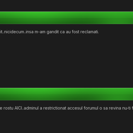
t..nicidecum..insa m-am gandit ca au fost reclamati.
 rostu AICI..adminul a restrictionat accesul forumul o sa revina nu-ti fa