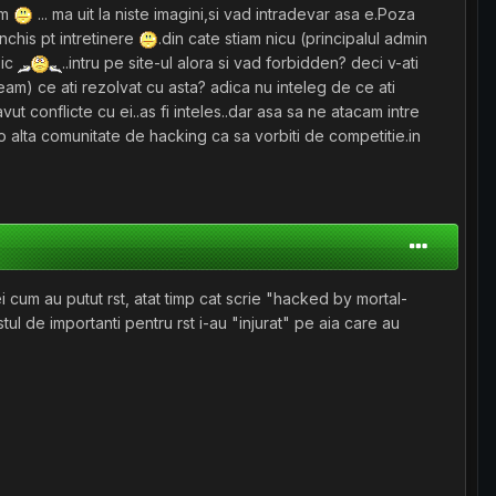
am
... ma uit la niste imagini,si vad intradevar asa e.Poza
nchis pt intretinere
.din cate stiam nicu (principalul admin
zic
..intru pe site-ul alora si vad forbidden? deci v-ati
team) ce ati rezolvat cu asta? adica nu inteleg de ce ati
vut conflicte cu ei..as fi inteles..dar asa sa ne atacam intre
o alta comunitate de hacking ca sa vorbiti de competitie.in
ei cum au putut rst, atat timp cat scrie "hacked by mortal-
tul de importanti pentru rst i-au "injurat" pe aia care au