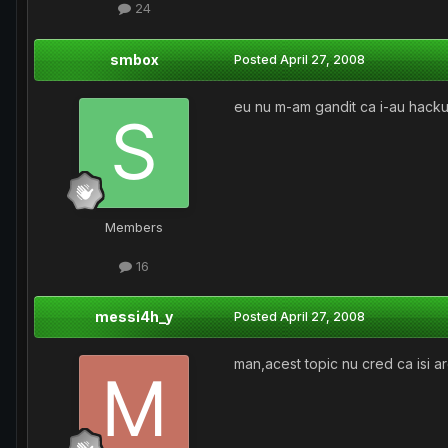
24
smbox
Posted
April 27, 2008
eu nu m-am gandit ca i-au hackui
Members
16
messi4h_y
Posted
April 27, 2008
man,acest topic nu cred ca isi are