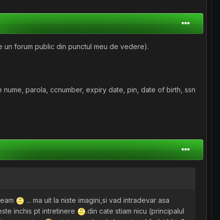
pe un forum public din punctul meu de vedere).
ale nume, parola, ccnumber, expiry date, pin, date of birth, ssn
-team
... ma uit la niste imagini,si vad intradevar asa
ste inchis pt intretinere
.din cate stiam nicu (principalul