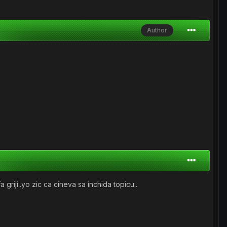
Author
 griji..yo zic ca cineva sa inchida topicu..