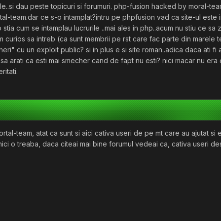
e..si dau peste topicuri si forumuri. php-fusion hacked by moral-te
al-team.dar ce s-o intamplat?intru pe phpfusion vad ca site-ul este i
ro stia cum se intamplau lucrurile ..mai ales in php..acum nu stiu ce sa 
am curios sa intreb (ca sunt membrii pe rst care fac parte din marele 
ri" cu un exploit public? si in plus e si site roman..adica daca ati fi a
sa arati ca esti mai smecher cand de fapt nu esti? nici macar nu era 
itati.
tal-team, atat ca sunt si aici cativa useri de pe mt care au ajutat si 
nici o treaba, daca citeai mai bine forumul vedeai ca, cativa useri des