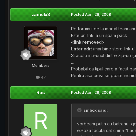
zamolx3
Posted
April 28, 2008
Pe forumul de la mortal team am 
Este un link la un spam pack
<link removed>
Later edit
(mai bine sterg link-u
Si acolo intr-unul dintre zip-uri 
...
Members
Probabil ca tipul care a facut pa
Pentru asa ceva se poate inchide 
47
Ras
Posted
April 29, 2008
smbox said:
vorbeam putin cu batranu' go
e.Poza facuta cat china "hace