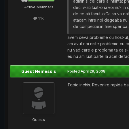
admin si cel care a infiintat p
Active Members
deci v-ati luat-o si voi nu? i
de ce ati facut-o.Ca sa va dati
1.1k
atacam intre noi degeaba nu i
de competitie.in fine sper ca a
avem ceva probleme cu host-ul, 
am avut noi niste probleme cu c
nu vad care e problema ta ca s-
eu nu am luat parte la acel defa
Guest Nemessis
Posted
April 29, 2008
Topic inchis. Revenire rapida bai
Guests