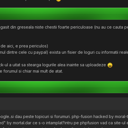
gasit din greseala niste chestii foarte periculoase (nu au ce cauta 
l de aici, e prea periculos)
(unul dintre cele cu paypal) exista un fisier de loguri cu informatii re
ck-ul a uitat sa stearga logurile alea inainte sa uploadeze
forumul si chiar mai mult de atat.
ogle..si dau peste topicuri si forumuri. php-fusion hacked by moral
d" by mortal.dar ce s-o intamplat?intru pe phpfusion vad ca site-ul e