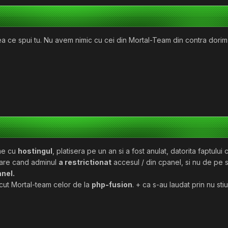
a ce spui tu. Nu avem nimic cu cei din Mortal-Team din contra dorim 
eme cu
hostingul
, platisera pe un an si a fost anulat, datorita faptului
pare cand adminul
a restrictionat
accesul / din cpanel, si nu de pe s
nel.
acut Mortal-team celor de la
php-fusion
. + ca s-au laudat prin nu sti