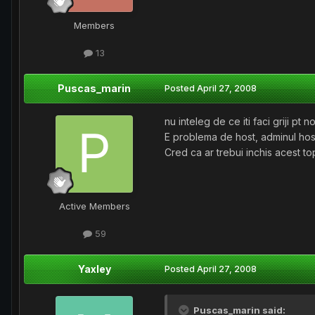
Members
13
Puscas_marin
Posted
April 27, 2008
nu inteleg de ce iti faci griji pt
E problema de host, adminul host
Cred ca ar trebui inchis acest top
Active Members
59
Yaxley
Posted
April 27, 2008
Puscas_marin said: