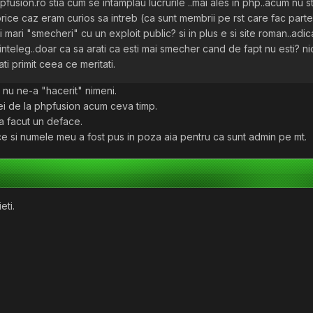
hpfusion.ro stia cum se intamplau lucrurile ..mai ales in php..acum nu s
n orice caz eram curios sa intreb (ca sunt membrii pe rst care fac part
 mari "smecheri" cu un exploit public? si in plus e si site roman..adica 
nteleg..doar ca sa arati ca esti mai smecher cand de fapt nu esti? ni
ti primit ceea ce meritati.
nu ne-a "hacerit" nimeni.
ei de la phpfusion acum ceva timp.
a facut un deface.
ce si numele meu a fost pus in poza aia pentru ca sunt admin pe mt.
eti.