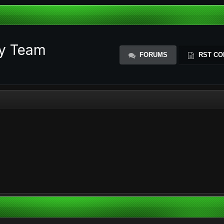
ty Team
FORUMS
RST CO