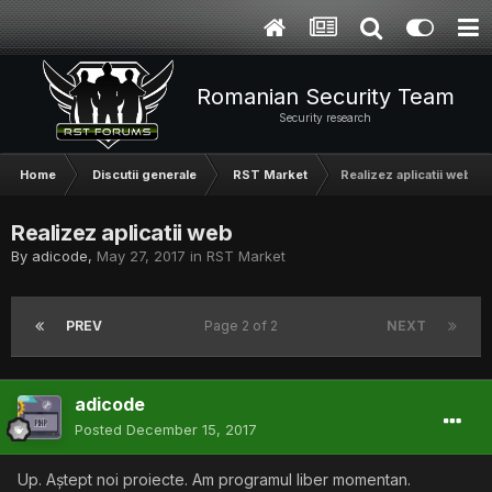
Romanian Security Team
Security research
Home
Discutii generale
RST Market
Realizez aplicatii web
Realizez aplicatii web
By
adicode
,
May 27, 2017
in
RST Market
PREV
Page 2 of 2
NEXT
adicode
Posted
December 15, 2017
Up. Aștept noi proiecte. Am programul liber momentan.