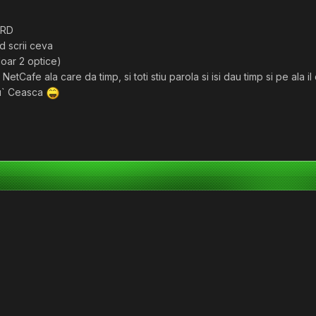
ARD
d scrii ceva
doar 2 optice)
e NetCafe ala care da timp, si toti stiu parola si isi dau timp si pe ala
lu` Ceasca