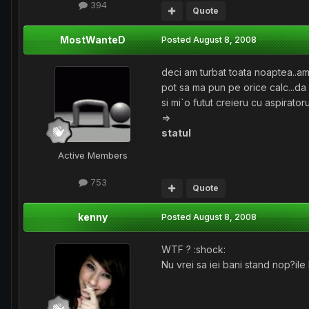
394
Quote
MostWanteD
Posted
August 8, 2008
deci am turbat toata noaptea..am 
pot sa ma pun pe orice calc...da
si mi`o futut creieru cu aspirator
=>
statul
Active Members
753
Quote
kenny
Posted
August 8, 2008
WTF ? :shock:
Nu vrei sa iei bani stand nop?ile