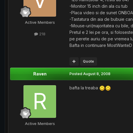
-Monitor 15 inch din ala cu tub
-Placa video si de sunet ONBO
-Tastatura din aia de bubuie can
Active Members
-Mouse-uri(majoritatea cu bile, 
Pretul e 2 lei pe ora, si folosest
218
pe perete auriu de pe vremea 
Bafta in continuare MostWanteD
Quote
Raven
Posted
August 8, 2008
bafta la treaba
Active Members