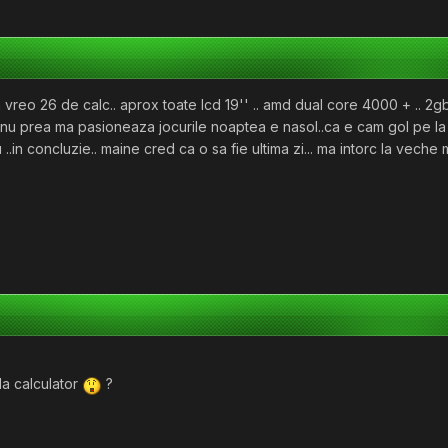
vreo 26 de calc.. aprox toate lcd 19'' .. amd dual core 4000 + .. 2gb
 nu prea ma pasioneaza jocurile noaptea e nasol..ca e cam gol pe la 4
u ..in concluzie.. maine cred ca o sa fie ultima zi... ma intorc la veche
 la calculator
?