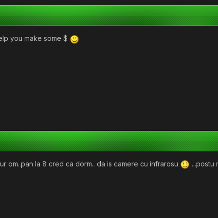
help you make some $
ngur om..pan la 8 cred ca dorm.. da is camere cu infrarosu
...postu