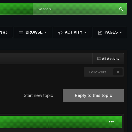
N #3
BROWSE
ACTIVITY
PAGES
All Activity
Followers
0
Start new topic
Reply to this topic