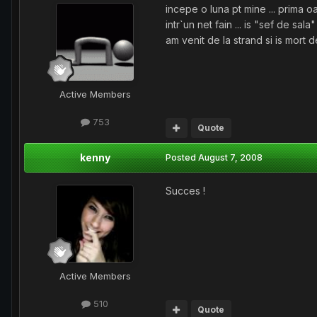
incepe o luna pt mine ... prima o
intr`un net fain ... is "sef de sal
am venit de la strand si is mort 
Active Members
753
Quote
kenny
Posted
August 7, 2008
Succes !
Active Members
510
Quote