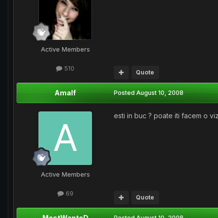
Active Members
510
Quote
Amalf
Posted
August 10, 2008
esti in buc ? poate iti facem o vi
Active Members
69
Quote
MostWanteD
Posted
August 10, 2008