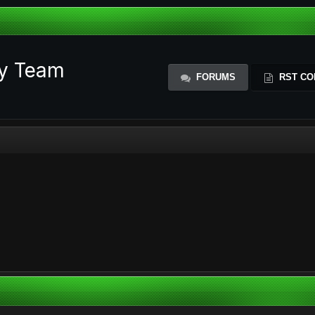
ty Team
FORUMS
RST CO