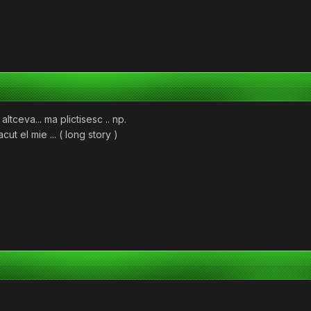
ltceva... ma plictisesc .. np.
cut el mie ... ( long story )