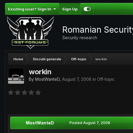
Existing user? Sign In
Sign Up
Romanian Securi
Security research
Home
Discutii generale
Off-topic
workin
workin
By
MostWanteD
,
August 7, 2008
in
Off-topic
MostWanteD
Posted
August 7, 2008