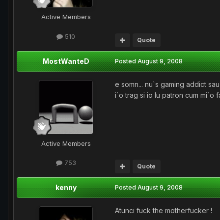
Active Members
510
Quote
MostWanteD
Posted
August 9, 2008
e somn... nu`s gaming addict sau a
i`o trag si io lu patron cum mi`o fa
Active Members
753
Quote
kenny
Posted
August 9, 2008
Atunci fuck the motherfucker !