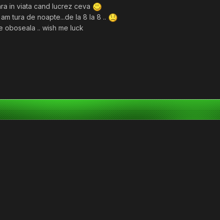
ara in viata cand lucrez ceva
a" am tura de noapte...de la 8 la 8 ..
de oboseala .. wish me luck