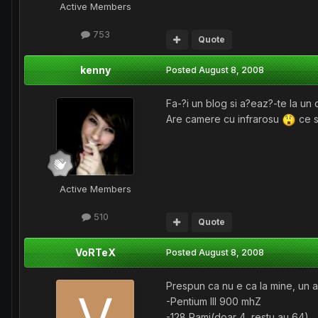
Active Members
753
Quote
kenny
Posted
August 8, 2008
Fa-?i un blog si a?eaz?-te la un 
Are camere cu infrarosu
ce s
Active Members
510
Quote
VoRTeX
Posted
August 8, 2008
Prespun ca nu e ca la mine, un a
-Pentium III 900 mhZ
-128 Rami(doar 4, restu au 64)