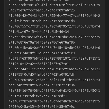
*e5*c3*eb*4a*3f*3f*f6*b5*60*ef*49*64*f0*c4*c6*5
5*d9*9e*6f*cc*ba*c3*7d*c7*09*a6*25
*1c*69*42*74*3f*c9*6d*55*6c*77*47*ca*81*0d*f9*2
8*0f*9b*99*18*5d*05*42*15*ee*a5*da
*23*06*55*c7*fd*7d*e8*9c*a8*95*27*c8*b3*88*ba*4
0*1b*ba*67*f5*44*a5*1a*b5*46*34
*a7*53*b5*a5*6f*f7*f0*7e*70*da*24*43*73*55*e7*5
2*1c*68*6e*0a*bf*60*0a*86*e6*6a*8b
*6d*6e*1b*a8*0e*18*96*e7*15*18*db*26*d9*fa*81*6
8*8c*98*4a*8f*16*8c*c0*41*24*6f*c9
*b3*3f*63*90*b6*56*08*28*88*10*14*7c*2a*d1*15*1
6*19*cd*12*a2*43*3f*9f*27*07*e1
*36*a3*44*11*e7*db*3c*76*50*cf*aa*a7*26*28*d1*1
5*12*55*0c*d5*4a*b3*54*02*a0*91*df
*0a*e0*e0*05*12*8c*0e*8f*11*d1*b4*e0*d4*17*2c*3
b*a9*4b*f9*0f*b3*7d*48*37*07*73*3a
*fe*38*1d*76*06*c5*83*5b*c6*d1*24*0d*f2*9b*50*1
a*31*96*49*5d*c2*25*79*1e*ed*11
*2a*67*fb*eb*9c*b7*f0*5c*ae*d6*62*46*d9*ce*19*5
9*06*d0*5a*35*49*93*8a*4f*35*97*9c