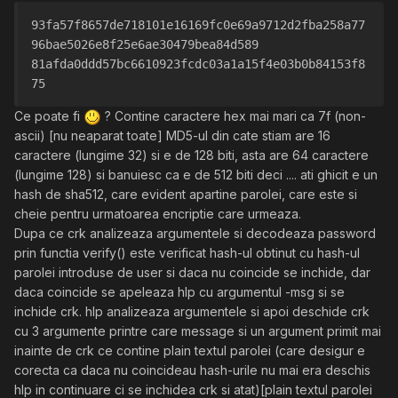
93fa57f8657de718101e16169fc0e69a9712d2fba258a77
96bae5026e8f25e6ae30479bea84d589
81afda0ddd57bc6610923fcdc03a1a15f4e03b0b84153f8
75
Ce poate fi
? Contine caractere hex mai mari ca 7f (non-
ascii) [nu neaparat toate] MD5-ul din cate stiam are 16
caractere (lungime 32) si e de 128 biti, asta are 64 caractere
(lungime 128) si banuiesc ca e de 512 biti deci .... ati ghicit e un
hash de sha512, care evident apartine parolei, care este si
cheie pentru urmatoarea encriptie care urmeaza.
Dupa ce crk analizeaza argumentele si decodeaza password
prin functia verify() este verificat hash-ul obtinut cu hash-ul
parolei introduse de user si daca nu coincide se inchide, dar
daca coincide se apeleaza hlp cu argumentul -msg si se
inchide crk. hlp analizeaza argumentele si apoi deschide crk
cu 3 argumente printre care message si un argument primit mai
inainte de crk ce contine plain textul parolei (care desigur e
corecta ca daca nu coincideau hash-urile nu mai era deschis
hlp in continuare ci se inchidea crk si atat)[plain textul parolei