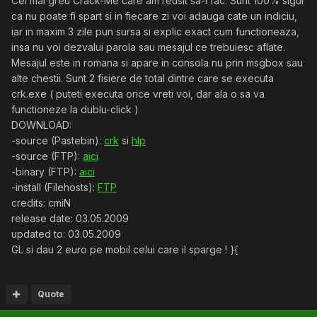
Cel mai greu Crack-Me care am reusit sa-l fac. Sunt 100% sigur
ca nu poate fi spart si in fiecare zi voi adauga cate un indiciu,
iar in maxim 3 zile pun sursa si explic exact cum functioneaza,
insa nu voi dezvalui parola sau mesajul ce trebuiesc aflate.
Mesajul este in romana si apare in consola nu prin msgbox sau
alte chestii. Sunt 2 fisiere de total dintre care se executa
crk.exe ( puteti executa orice vreti voi, dar ala o sa va
functioneze la dublu-click )
DOWNLOAD:
-source (Pastebin):
crk
si
hlp
-source (FTP):
aici
-binary (FTP):
aici
-install (Filehosts):
FTP
credits: cmiN
release date: 03.05.2009
updated to: 03.05.2009
GL si dau 2 euro pe mobil celui care il sparge ! }{
Quote