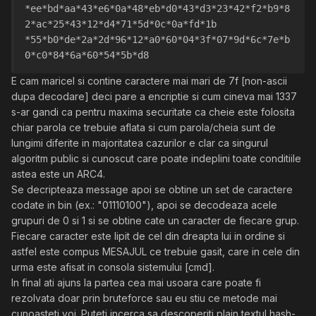
*ee*bd*aa*43*e6*0a*48*eb*d0*43*d3*23*42*f2*b9*8
2*ac*25*43*12*d4*71*5d*0c*0a*fd*1b
*55*b0*de*2a*2d*96*12*a0*60*04*3f*07*9d*6c*7e*b
0*c0*84*6a*60*54*5b*d8
E cam maricel si contine caractere mai mari de 7f [non-ascii
dupa decodare] deci pare a encriptie si cum cineva mai 1337
s-ar gandi ca pentru maxima securitate ca cheie este folosita
chiar parola ce trebuie aflata si cum parola/cheia sunt de
lungimi diferite in majoritatea cazurilor e clar ca singurul
algoritm public si cunoscut care poate indeplini toate conditiile
astea este un ARC4.
Se decripteaza message apoi se obtine un set de caractere
codate in bin (ex.: "01110100"), apoi se decodeaza acele
grupuri de 0 si 1 si se obtine cate un caracter de fiecare grup.
Fiecare caracter este lipit de cel din dreapta lui in ordine si
astfel este compus MESAJUL ce trebuie gasit, care in cele din
urma este afisat in consola sistemului [cmd].
In final ati ajuns la partea cea mai usoara care poate fi
rezolvata doar prin bruteforce sau eu stiu ce metode mai
cunoasteti voi. Puteti incerca sa descoperiti plain textul hash-