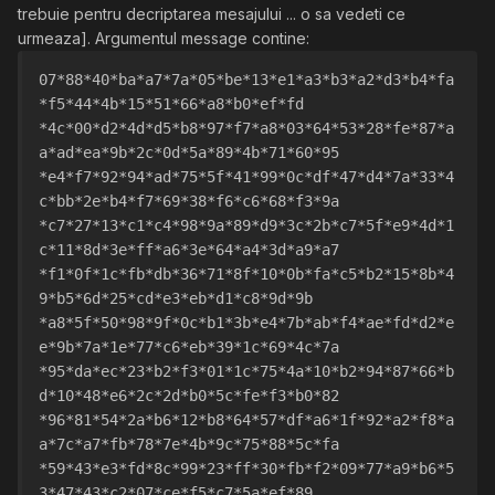
trebuie pentru decriptarea mesajului ... o sa vedeti ce
urmeaza]. Argumentul message contine:
07*88*40*ba*a7*7a*05*be*13*e1*a3*b3*a2*d3*b4*fa
*f5*44*4b*15*51*66*a8*b0*ef*fd
*4c*00*d2*4d*d5*b8*97*f7*a8*03*64*53*28*fe*87*a
a*ad*ea*9b*2c*0d*5a*89*4b*71*60*95
*e4*f7*92*94*ad*75*5f*41*99*0c*df*47*d4*7a*33*4
c*bb*2e*b4*f7*69*38*f6*c6*68*f3*9a
*c7*27*13*c1*c4*98*9a*89*d9*3c*2b*c7*5f*e9*4d*1
c*11*8d*3e*ff*a6*3e*64*a4*3d*a9*a7
*f1*0f*1c*fb*db*36*71*8f*10*0b*fa*c5*b2*15*8b*4
9*b5*6d*25*cd*e3*eb*d1*c8*9d*9b
*a8*5f*50*98*9f*0c*b1*3b*e4*7b*ab*f4*ae*fd*d2*e
e*9b*7a*1e*77*c6*eb*39*1c*69*4c*7a
*95*da*ec*23*b2*f3*01*1c*75*4a*10*b2*94*87*66*b
d*10*48*e6*2c*2d*b0*5c*fe*f3*b0*82
*96*81*54*2a*b6*12*b8*64*57*df*a6*1f*92*a2*f8*a
a*7c*a7*fb*78*7e*4b*9c*75*88*5c*fa
*59*43*e3*fd*8c*99*23*ff*30*fb*f2*09*77*a9*b6*5
3*47*43*c2*07*ce*f5*c7*5a*ef*89