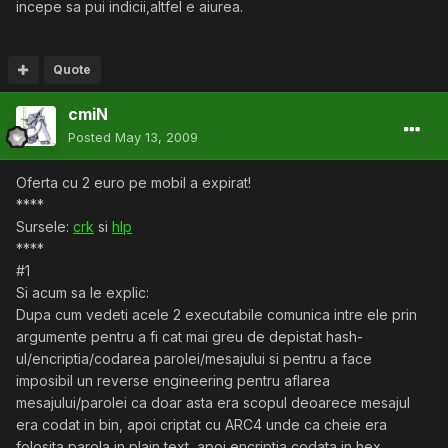
incepe sa pui indicii,altfel e aiurea.
Quote
cmiN
Posted
May 13, 2009
Oferta cu 2 euro pe mobil a expirat!
****
Sursele:
crk
si
hlp
****
#1
Si acum sa le explic:
Dupa cum vedeti acele 2 executabile comunica intre ele prin
argumente pentru a fi cat mai greu de depistat hash-
ul/encriptia/codarea parolei/mesajului si pentru a face
imposibil un reverse engineering pentru aflarea
mesajului/parolei ca doar asta era scopul deoarece mesajul
era codat in bin, apoi criptat cu ARC4 unde ca cheie era
folosita parola in plain text, apoi encriptia codata in hex.