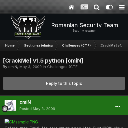
Romanian Security Team
Security research
Home
Sectiunea tehnica
Challenges (CTF)
[CrackMe] v1.5 p
[CrackMe] v1.5 python [cmiN]
By
cmiN
,
May 3, 2009
in
Challenges (CTF)
Reply to this topic
cmiN
Posted
May 3, 2009