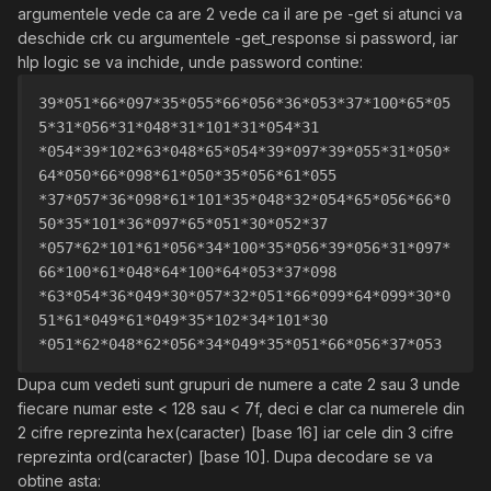
argumentele vede ca are 2 vede ca il are pe -get si atunci va
deschide crk cu argumentele -get_response si password, iar
hlp logic se va inchide, unde password contine:
39*051*66*097*35*055*66*056*36*053*37*100*65*05
5*31*056*31*048*31*101*31*054*31
*054*39*102*63*048*65*054*39*097*39*055*31*050*
64*050*66*098*61*050*35*056*61*055
*37*057*36*098*61*101*35*048*32*054*65*056*66*0
50*35*101*36*097*65*051*30*052*37
*057*62*101*61*056*34*100*35*056*39*056*31*097*
66*100*61*048*64*100*64*053*37*098
*63*054*36*049*30*057*32*051*66*099*64*099*30*0
51*61*049*61*049*35*102*34*101*30
*051*62*048*62*056*34*049*35*051*66*056*37*053
Dupa cum vedeti sunt grupuri de numere a cate 2 sau 3 unde
fiecare numar este < 128 sau < 7f, deci e clar ca numerele din
2 cifre reprezinta hex(caracter) [base 16] iar cele din 3 cifre
reprezinta ord(caracter) [base 10]. Dupa decodare se va
obtine asta: