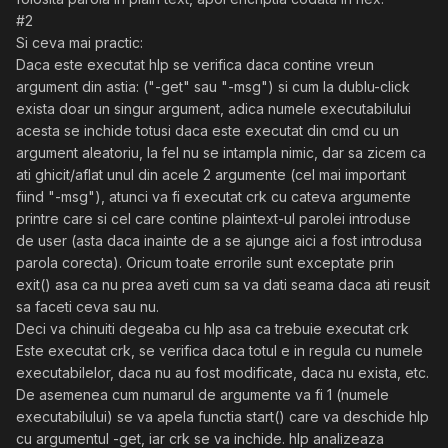
#2
Si ceva mai practic:
Daca este executat hlp se verifica daca contine vreun
argument din astia: ("-get" sau "-msg") si cum la dublu-click
exista doar un singur argument, adica numele executabilului
acesta se inchide totusi daca este executat din cmd cu un
argument aleatoriu, la fel nu se intampla nimic, dar sa zicem ca
ati ghicit/aflat unul din acele 2 argumente (cel mai important
fiind "-msg"), atunci va fi executat crk cu cateva argumente
printre care si cel care contine plaintext-ul parolei introduse
de user (asta daca inainte de a se ajunge aici a fost introdusa
parola corecta). Oricum toate errorile sunt exceptate prin
exit() asa ca nu prea aveti cum sa va dati seama daca ati reusit
sa faceti ceva sau nu.
Deci va chinuiti degeaba cu hlp asa ca trebuie executat crk
Este executat crk, se verifica daca totul e in regula cu numele
executabilelor, daca nu au fost modificate, daca nu exista, etc.
De asemenea cum numarul de argumente va fi 1 (numele
executabilului) se va apela functia start() care va deschide hlp
cu argumentul -get, iar crk se va inchide. hlp analizeaza