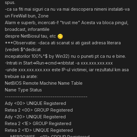
spus.
-ca sa fiti mai siguri ca nu va mai descopera nimeni instalati-va
un FireWall bun, Zone
Alarm e superb, incercati-l! "trust me" Acesta va bloca pingul,
broadcast, inforamtiile
despre NetBiosul tau, etc
***Observatie: -daca ati scanat si ati gasit adresa literara
(vedeti $^dedicat
incepatorilor 100%^$ by Win32) nu o puneti pt ca nu e bine.
-Intrati in Start=>Run=>cmd=>nbtstat -a xxx.xxx.xxx.xxx
-unde xxx.xxx.xxx.xxx este IP-ul victimei, iar rezultatul km asa
trebuie sa arate:
NetBIOS Remote Machine Name Table
Name Type Status
---------------------------------------------
Ady <00> UNIQUE Registered
Retea 2 <00> GROUP Registered
Ady <20> UNIQUE Registered
Retea 2 <1E> GROUP Registered
Retea 2 <1D> UNIQUE Registered
..__MSBROWSE__.<01> GROUP Registered