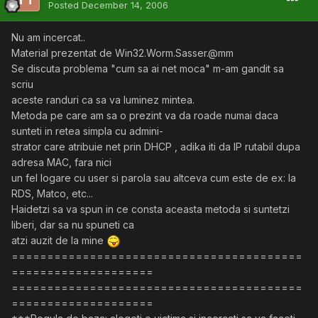
Posted
December 14, 2006
Nu am incercat..
Material prezentat de Win32.Worm.Sasser.@mm
Se discuta problema "cum sa ai net moca" m-am gandit sa
scriu
aceste randuri ca sa va luminez mintea.
Metoda pe care am sa o prezint va da roade numai daca
sunteti in retea simpla cu admini-
strator care atribuie net prin DHCP , adika iti da IP rutabil dupa
adresa MAC, fara nici
un fel logare cu user si parola sau altceva cum este de ex: la
RDS, Matco, etc...
Haidetzi sa va spun in ce consta aceasta metoda si suntetzi
liberi, dar sa nu spuneti ca
atzi auzit de la mine
=========================================
====================
=========================================
====================