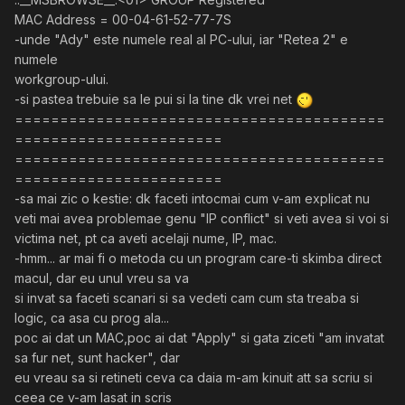
MAC Address = 00-04-61-52-77-7S
-unde "Ady" este numele real al PC-ului, iar "Retea 2" e
numele
workgroup-ului.
-si pastea trebuie sa le pui si la tine dk vrei net
=========================================
=======================
=========================================
=======================
-sa mai zic o kestie: dk faceti intocmai cum v-am explicat nu
veti mai avea problemae genu "IP conflict" si veti avea si voi si
victima net, pt ca aveti acelaji nume, IP, mac.
-hmm... ar mai fi o metoda cu un program care-ti skimba direct
macul, dar eu unul vreu sa va
si invat sa faceti scanari si sa vedeti cam cum sta treaba si
logic, ca asa cu prog ala...
poc ai dat un MAC,poc ai dat "Apply" si gata ziceti "am invatat
sa fur net, sunt hacker", dar
eu vreau sa si retineti ceva ca daia m-am kinuit att sa scriu si
ceea ce v-am lasat in scris