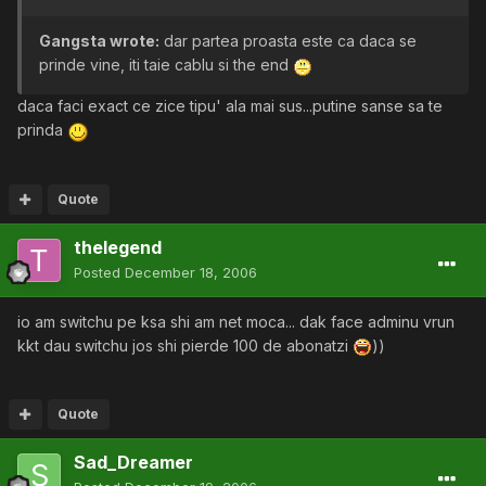
Gangsta wrote:
dar partea proasta este ca daca se
prinde vine, iti taie cablu si the end
daca faci exact ce zice tipu' ala mai sus...putine sanse sa te
prinda
Quote
thelegend
Posted
December 18, 2006
io am switchu pe ksa shi am net moca... dak face adminu vrun
kkt dau switchu jos shi pierde 100 de abonatzi
))
Quote
Sad_Dreamer