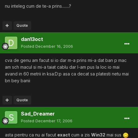
nu inteleg cum de te-a prins........?
Quote
dan13oct
Posted
December 16, 2006
cva de genu am facut si io dar m-a prins mi-a dat ban p mac
am sch macul si mi-a taiat cablu dar l-am pus la loc io mai
avand in 60 metrii in ksa:D:p asa ca decat sa platesti netu mai
bn bey banii
Quote
Sad_Dreamer
Posted
December 17, 2006
asta pentru ca nu ai facut
exact
cum a zis
Win32
mai sus