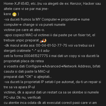
Home-XJF454D, etc..(nu va alegeti de ex: Kenzor, Hacker sau
altele care vi se par mai jme-
kere
)
-va duceti frumos la MY Computer=> proprietati=> nume
computer=> change si va puneti numele
victimei pe care ati ales-o.
-apoi copiezi MAC-ul victimei ii dai paste pe un fisier txt, el
trebuie unpic preparat
-dk macul arata asa: 00-04-61-52-77-7S voi va trebui sa ii
stergeti cratimele "-" si il adu-
ceti la forma 00046152777S ii mai dati un copy si va duceti la
proprietati placa de retea
a voastra dati Configure=>Advanced=>Network Address, bifati
casuta si dati paste la MAC-ul
preparat dati "OK" si ajteptati...
-va duceti la proprietati IP setati-l pe automat, da-ti un repair si
tre sa va apara IP-ul
victimei, dk a aparut dati un restart ca sa se skimbe si numele
PC-ului. Dk nu, verificati
cu atentie inca odata dk ati executat corect pasii care vi am