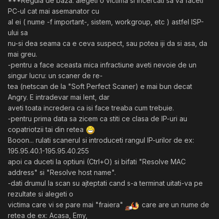
***Regula de baza: alegeti o victima si incercati sa va faceti
PC-ul cat mai asemanator cu
al ei ( nume -f important-, sistem, workgroup, etc ) astfel ISP-
ului sa
nu-si dea seama ca e ceva suspect, sau potea iji da si asa, da
mai greu.
-pentru a face aceasta mica infractiune aveti nevoie de un
singur lucru: un scaner de re-
tea (netscan de la "Soft Perfect Scaner) e mai bun decat
Angry. E intradevar mai lent, dar
aveti toata incredera ca isi face treaba cum trebuie.
-pentru prima data sa zicem ca stiti ce clasa de IP-uri au
copatriotzii tai din retea
Booon... rulati scanerul si introduceti rangul IP-urilor de ex:
195.95.40.1-195.95.40.255
apoi ca duceti la optiuni (Ctrl+O) si bifati "Resolve MAC
address" si "Resolve host name".
-dati drumul la scan su ajteptati cand s-a terminat uitati-va pe
rezultate si alegeti o
victima care vi se pare mai "fraiera"
care are un nume de
retea de ex: Acasa, Emy,