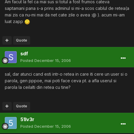
Am facut la fel ca mai sus si totul a fost frumos cateva
saptamani pana s-a prins adminul si mi-a scos cablul de retea(a
mai zis ca nu-mi mai da net cate zile o avea :@ ). acum mi-am
luat zapp
Quote
sdf
Posted
December 15, 2006
sal, dar atunci cand esti intr-o retea in care iti cere un user si o
parola, gen pppoe, mai poti face ceva pt. a afla userul si
parola la ceilalti din retea cu tine?
Quote
51lv3r
Posted
December 15, 2006